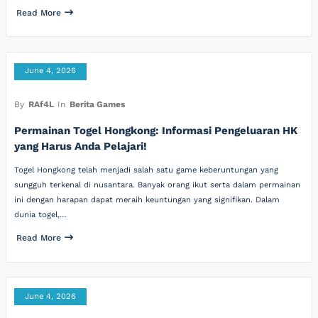
Read More
June 4, 2026
By
RAf4L
In
Berita Games
Permainan Togel Hongkong: Informasi Pengeluaran HK
yang Harus Anda Pelajari!
Togel Hongkong telah menjadi salah satu game keberuntungan yang
sungguh terkenal di nusantara. Banyak orang ikut serta dalam permainan
ini dengan harapan dapat meraih keuntungan yang signifikan. Dalam
dunia togel,…
Read More
June 4, 2026