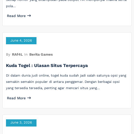
pola…
Read More
June 4, 2026
By
RAf4L
In
Berita Games
Kuda Togel : Ulasan Situs Terpercaya
Di dalam dunia judi online, togel kuda sudah jadi salah satunya opsi yang
semakin semakin populer di antara penggemar. Dengan berbagai opsi
yang tersedia tersedia, penting agar mencari situs yang…
Read More
June 3, 2026