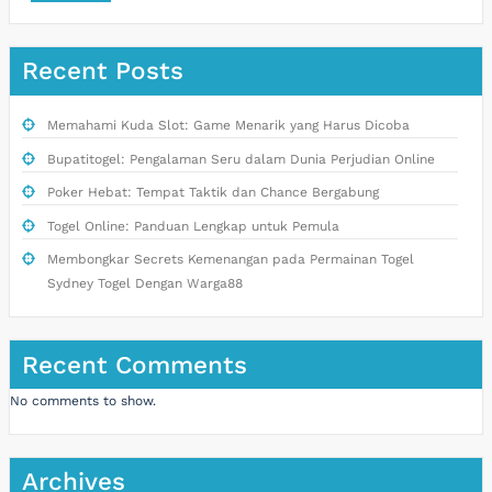
Recent Posts
Memahami Kuda Slot: Game Menarik yang Harus Dicoba
Bupatitogel: Pengalaman Seru dalam Dunia Perjudian Online
Poker Hebat: Tempat Taktik dan Chance Bergabung
Togel Online: Panduan Lengkap untuk Pemula
Membongkar Secrets Kemenangan pada Permainan Togel
Sydney Togel Dengan Warga88
Recent Comments
No comments to show.
Archives