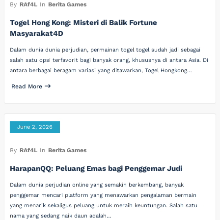
By
RAf4L
In
Berita Games
Togel Hong Kong: Misteri di Balik Fortune
Masyarakat4D
Dalam dunia dunia perjudian, permainan togel togel sudah jadi sebagai
salah satu opsi terfavorit bagi banyak orang, khususnya di antara Asia. Di
antara berbagai beragam variasi yang ditawarkan, Togel Hongkong…
Read More
June 2, 2026
By
RAf4L
In
Berita Games
HarapanQQ: Peluang Emas bagi Penggemar Judi
Dalam dunia perjudian online yang semakin berkembang, banyak
penggemar mencari platform yang menawarkan pengalaman bermain
yang menarik sekaligus peluang untuk meraih keuntungan. Salah satu
nama yang sedang naik daun adalah…