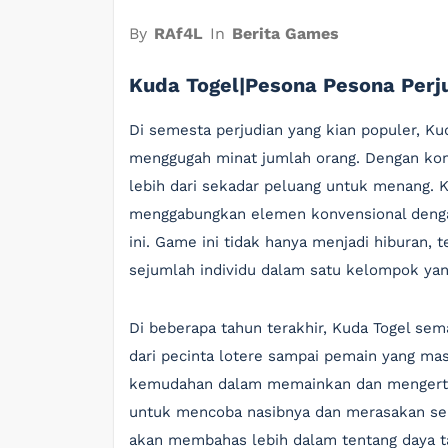
By
RAf4L
In
Berita Games
Kuda Togel|Pesona Pesona Perj
Di semesta perjudian yang kian populer, Kud
menggugah minat jumlah orang. Dengan kom
lebih dari sekadar peluang untuk menang. K
menggabungkan elemen konvensional dengan
ini. Game ini tidak hanya menjadi hiburan, 
sejumlah individu dalam satu kelompok yan
Di beberapa tahun terakhir, Kuda Togel sema
dari pecinta lotere sampai pemain yang mas
kemudahan dalam memainkan dan mengerti
untuk mencoba nasibnya dan merasakan sens
akan membahas lebih dalam tentang daya t