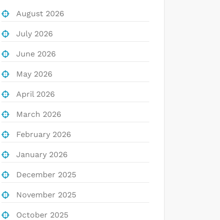
August 2026
July 2026
June 2026
May 2026
April 2026
March 2026
February 2026
January 2026
December 2025
November 2025
October 2025