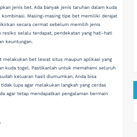
kan jenis bet. Ada banyak jenis taruhan dalam kuda
u kombinasi. Masing-masing tipe bet memiliki derajat
mikirkan secara cermat sebelum memilih jenis
 resiko selalu terdapat, pendekatan yang hati-hati
n keuntungan.
t melakukan bet lewat situs maupun aplikasi yang
n kuda togel. Pastikanlah untuk memahami seluruh
esudah keluaran hasil diumumkan, Anda bisa
 tidak lupa agar melakukan langkah yang cerdas
da agar tetap mendapatkan pengalaman bermain
a