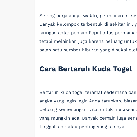
Seiring berjalannya waktu, permainan ini 
Banyak kelompok terbentuk di sekitar ini,
jaringan antar pemain Popularitas permaina
tetapi melainkan juga karena peluang untu
salah satu sumber hiburan yang disukai ole
Cara Bertaruh Kuda Togel
Bertaruh kuda togel teramat sederhana d
angka yang ingin ingin Anda taruhkan, bias
peluang kemenangan, vital untuk melaksana
yang mungkin ada. Banyak pemain juga sen
tanggal lahir atau penting yang lainnya.