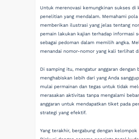
Untuk merenovasi kemungkinan sukses di k
penelitian yang mendalam. Memahami pola
memberikan ilustrasi yang jelas tentang n
pemain lakukan kajian terhadap informasi 
sebagai pedoman dalam memilih angka. Mela
menandai nomor-nomor yang kali terlihat d
Di samping itu, mengatur anggaran dengan ba
menghabiskan lebih dari yang Anda sanggup 
mulai permainan dan tegas untuk tidak mele
merasakan aktivitas tanpa mengalami beban
anggaran untuk mendapatkan tiket pada perio
strategi yang efektif.
Yang terakhir, bergabung dengan kelompok 