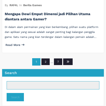
By
RAf4L
In
Berita Games
Mengapa Dewi Empat Dimensi jadi Pilihan Utama
diantara antara Gamer?
Di dalam alam permainan yang kian berkembang, pilihan suatu platform
dan aplikasi yang sesuai adalah sangat penting bagi kalangan penggila
game. Satu nama yang kian terdengar dalam kalangan pemain adalah…
Read More
Posts
1
2
…
7
pagination
Search
Search