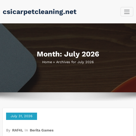
Skip
csicarpetcleaning.net
to
content
Month:
July 2026
Home
»
Archives for July 2026
July 31, 2026
By
RAf4L
In
Berita Games