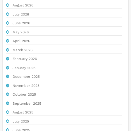
August 2026
July 2026
June 2026
May 2026
April 2026
March 2026
February 2026
January 2026
December 2025
November 2025
October 2025
September 2025
August 2025
July 2025
June 2025