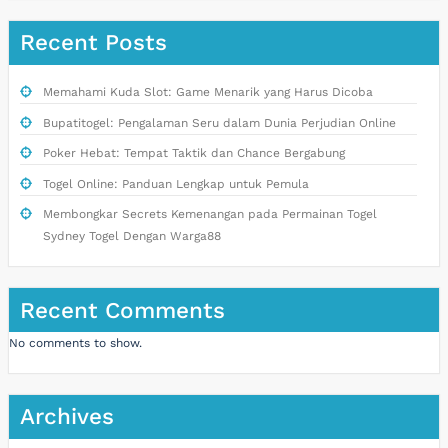
Recent Posts
Memahami Kuda Slot: Game Menarik yang Harus Dicoba
Bupatitogel: Pengalaman Seru dalam Dunia Perjudian Online
Poker Hebat: Tempat Taktik dan Chance Bergabung
Togel Online: Panduan Lengkap untuk Pemula
Membongkar Secrets Kemenangan pada Permainan Togel
Sydney Togel Dengan Warga88
Recent Comments
No comments to show.
Archives