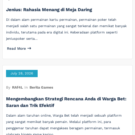
Jenius: Rahasia Menang di Meja Daring
Di dalam alam permainan kartu permainan, permainan poker telah
menjadi salah satu permainan yang sangat terkenal dan memikat banyak
individu, terutama pada era digital ini. Keberadaan platform seperti
jeniuspoker serta…
Read More
July 28, 2026
By
RAf4L
In
Berita Games
Mengembangkan Strategi Rencana Anda di Warga Bet:
Saran dan Trik Efektif
Dalam alam taruhan online, Warga Bet telah menjadi sebuah platform
yang sangat memikat banyak pemain. Melalui platform ini, para
penggemar taruhan dapat mengakses beragam permainan, termasuk
olahraga hingga game kasino.…