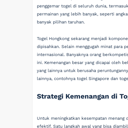
penggemar togel di seluruh dunia, termasuk
permainan yang lebih banyak, seperti angka
banyak pilihan taruhan.
Togel Hongkong sekarang menjadi komponen 
dipisahkan. Selain menggugah minat para pe
internasional. Banyaknya orang berkompet
ini. Kemenangan besar yang dicapai oleh be
yang lainnya untuk berusaha peruntungannya
lainnya, contohnya togel Singapore dan tog
Strategi Kemenangan di To
Untuk meningkatkan kesempatan menang di t
efektif. Satu langkah awal yang bisa diamb