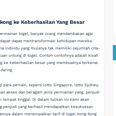
gkong ke Keberhasilan Yang Besar
 permainan togel, banyak orang mendambakan agar
g dapat dapat mentransformasi kehidupan mereka.
ana individu yang mulanya tak memiliki sejumlah cita-
uan untung di togel. Contoh contohnya adalah kisah
ong ke keberhasilan besar yang membuatnya terkenal
daring.
 para pemain, seperti lotto Singapore, lotto Sydney,
an akses dan beragam jenis permainan yang, penjudi
 tempat tinggal. Di dalam tulisan ini kami akan
ang penjudi yang berhasil mendapatkan kesuksesan
annya dalam menempatkan tarif di togel Hong Kong