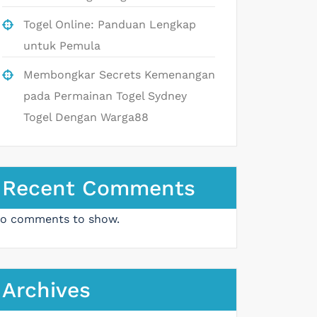
Togel Online: Panduan Lengkap
untuk Pemula
Membongkar Secrets Kemenangan
pada Permainan Togel Sydney
Togel Dengan Warga88
Recent Comments
o comments to show.
Archives