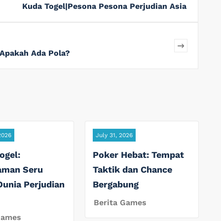
Kuda Togel|Pesona Pesona Perjudian Asia
 Apakah Ada Pola?
2026
July 31, 2026
ogel:
Poker Hebat: Tempat
aman Seru
Taktik dan Chance
unia Perjudian
Bergabung
Berita Games
Games