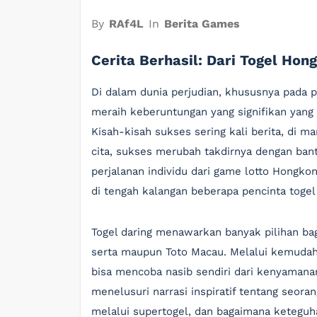
By
RAf4L
In
Berita Games
Cerita Berhasil: Dari Togel Hon
Di dalam dunia perjudian, khususnya pada
meraih keberuntungan yang signifikan yan
Kisah-kisah sukses sering kali berita, di m
cita, sukses merubah takdirnya dengan bant
perjalanan individu dari game lotto Hongk
di tengah kalangan beberapa pencinta togel 
Togel daring menawarkan banyak pilihan bagi
serta maupun Toto Macau. Melalui kemudah
bisa mencoba nasib sendiri dari kenyamanan
menelusuri narrasi inspiratif tentang seor
melalui supertogel, dan bagaimana keteguh