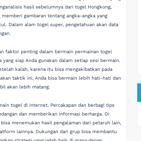
analisis hasil sebelumnya dari togel Hongkong,
sa memberi gambaran tentang angka-angka yang
ul. Dalam alam togel super, pengetahuan akan data
ngan.
n faktor penting dalam bermain permainan togel
a yang siap Anda gunakan dalam setiap sesi bermain.
 setelah kalah, karena itu bisa mengakibatkan pada
an taktik ini, Anda bisa bermain lebih hati-hati dan
bil akan lebih matang.
ain togel di internet. Percakapan dan berbagi tips
angan dan memberikan informasi berharga. Di
 bisa menemukan hasil pengalaman dari petaruh lain,
atform lainnya. Dukungan dari grup bisa membantu
gkan strategi yang lebih baik di masa depan.