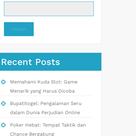
Search
Recent Posts
Memahami Kuda Slot: Game
Menarik yang Harus Dicoba
Bupatitogel: Pengalaman Seru
dalam Dunia Perjudian Online
Poker Hebat: Tempat Taktik dan
Chance Bergabung