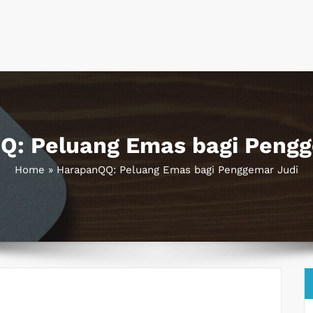
Q: Peluang Emas bagi Pengg
Home
»
HarapanQQ: Peluang Emas bagi Penggemar Judi