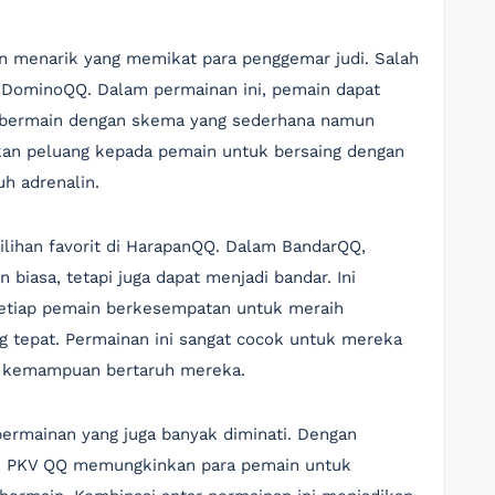
 menarik yang memikat para penggemar judi. Salah
h DominoQQ. Dalam permainan ini, pemain dapat
 bermain dengan skema yang sederhana namun
n peluang kepada pemain untuk bersaing dengan
h adrenalin.
lihan favorit di HarapanQQ. Dalam BandarQQ,
biasa, tetapi juga dapat menjadi bandar. Ini
setiap pemain berkesempatan untuk meraih
g tepat. Permainan ini sangat cocok untuk mereka
i kemampuan bertaruh mereka.
permainan yang juga banyak diminati. Dengan
an, PKV QQ memungkinkan para pemain untuk