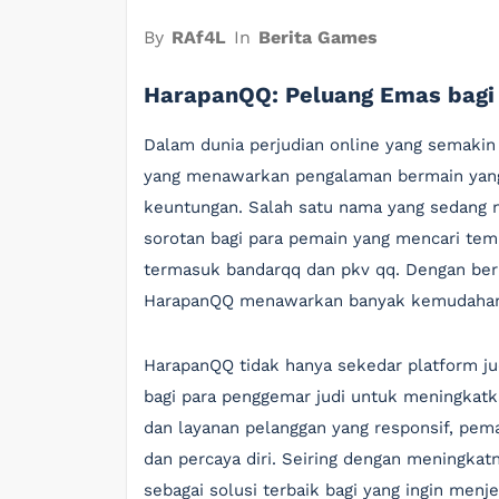
By
RAf4L
In
Berita Games
HarapanQQ: Peluang Emas bagi
Dalam dunia perjudian online yang semaki
yang menawarkan pengalaman bermain yang
keuntungan. Salah satu nama yang sedang n
sorotan bagi para pemain yang mencari tem
termasuk bandarqq dan pkv qq. Dengan berb
HarapanQQ menawarkan banyak kemudahan 
HarapanQQ tidak hanya sekedar platform ju
bagi para penggemar judi untuk meningka
dan layanan pelanggan yang responsif, pem
dan percaya diri. Seiring dengan meningkat
sebagai solusi terbaik bagi yang ingin men