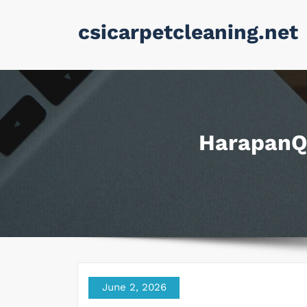
Skip
csicarpetcleaning.net
to
content
HarapanQ
June 2, 2026