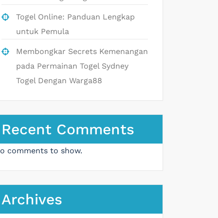
Togel Online: Panduan Lengkap
untuk Pemula
Membongkar Secrets Kemenangan
pada Permainan Togel Sydney
Togel Dengan Warga88
Recent Comments
o comments to show.
Archives