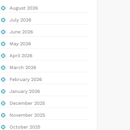
August 2026
July 2026
June 2026
May 2026
April 2026
March 2026
February 2026
January 2026
December 2025
November 2025
October 2025