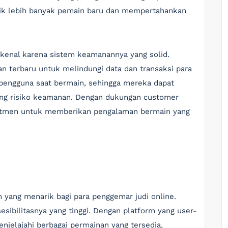
k lebih banyak pemain baru dan mempertahankan
ikenal karena sistem keamanannya yang solid.
n terbaru untuk melindungi data dan transaksi para
pengguna saat bermain, sehingga mereka dapat
ang risiko keamanan. Dengan dukungan customer
mitmen untuk memberikan pengalaman bermain yang
ang menarik bagi para penggemar judi online.
sibilitasnya yang tinggi. Dengan platform yang user-
njelajahi berbagai permainan yang tersedia,