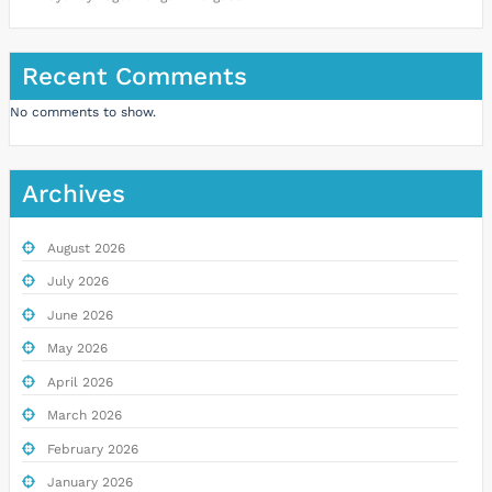
Recent Comments
No comments to show.
Archives
August 2026
July 2026
June 2026
May 2026
April 2026
March 2026
February 2026
January 2026