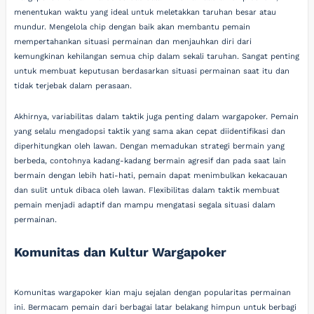
menentukan waktu yang ideal untuk meletakkan taruhan besar atau
mundur. Mengelola chip dengan baik akan membantu pemain
mempertahankan situasi permainan dan menjauhkan diri dari
kemungkinan kehilangan semua chip dalam sekali taruhan. Sangat penting
untuk membuat keputusan berdasarkan situasi permainan saat itu dan
tidak terjebak dalam perasaan.
Akhirnya, variabilitas dalam taktik juga penting dalam wargapoker. Pemain
yang selalu mengadopsi taktik yang sama akan cepat diidentifikasi dan
diperhitungkan oleh lawan. Dengan memadukan strategi bermain yang
berbeda, contohnya kadang-kadang bermain agresif dan pada saat lain
bermain dengan lebih hati-hati, pemain dapat menimbulkan kekacauan
dan sulit untuk dibaca oleh lawan. Flexibilitas dalam taktik membuat
pemain menjadi adaptif dan mampu mengatasi segala situasi dalam
permainan.
Komunitas dan Kultur Wargapoker
Komunitas wargapoker kian maju sejalan dengan popularitas permainan
ini. Bermacam pemain dari berbagai latar belakang himpun untuk berbagi