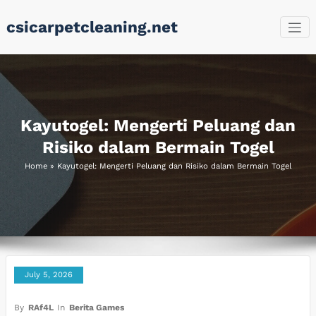
Skip
csicarpetcleaning.net
to
content
Kayutogel: Mengerti Peluang dan
Risiko dalam Bermain Togel
Home
»
Kayutogel: Mengerti Peluang dan Risiko dalam Bermain Togel
July 5, 2026
By
RAf4L
In
Berita Games