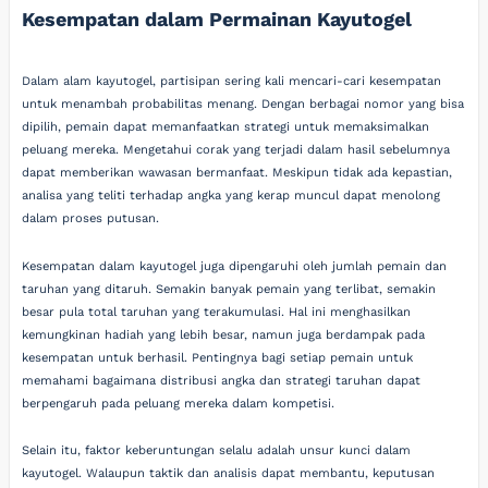
Kesempatan dalam Permainan Kayutogel
Dalam alam kayutogel, partisipan sering kali mencari-cari kesempatan
untuk menambah probabilitas menang. Dengan berbagai nomor yang bisa
dipilih, pemain dapat memanfaatkan strategi untuk memaksimalkan
peluang mereka. Mengetahui corak yang terjadi dalam hasil sebelumnya
dapat memberikan wawasan bermanfaat. Meskipun tidak ada kepastian,
analisa yang teliti terhadap angka yang kerap muncul dapat menolong
dalam proses putusan.
Kesempatan dalam kayutogel juga dipengaruhi oleh jumlah pemain dan
taruhan yang ditaruh. Semakin banyak pemain yang terlibat, semakin
besar pula total taruhan yang terakumulasi. Hal ini menghasilkan
kemungkinan hadiah yang lebih besar, namun juga berdampak pada
kesempatan untuk berhasil. Pentingnya bagi setiap pemain untuk
memahami bagaimana distribusi angka dan strategi taruhan dapat
berpengaruh pada peluang mereka dalam kompetisi.
Selain itu, faktor keberuntungan selalu adalah unsur kunci dalam
kayutogel. Walaupun taktik dan analisis dapat membantu, keputusan