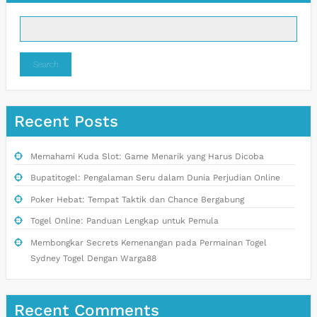
Search
Recent Posts
Memahami Kuda Slot: Game Menarik yang Harus Dicoba
Bupatitogel: Pengalaman Seru dalam Dunia Perjudian Online
Poker Hebat: Tempat Taktik dan Chance Bergabung
Togel Online: Panduan Lengkap untuk Pemula
Membongkar Secrets Kemenangan pada Permainan Togel
Sydney Togel Dengan Warga88
Recent Comments