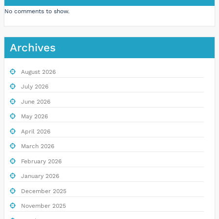
No comments to show.
Archives
August 2026
July 2026
June 2026
May 2026
April 2026
March 2026
February 2026
January 2026
December 2025
November 2025