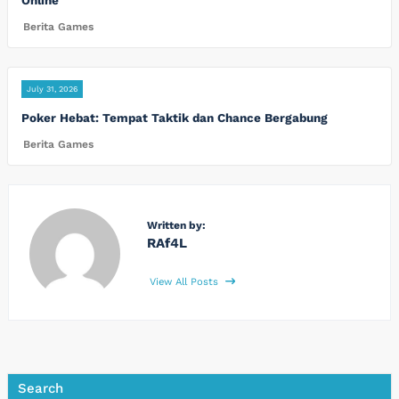
Online
Berita Games
July 31, 2026
Poker Hebat: Tempat Taktik dan Chance Bergabung
Berita Games
Written by:
RAf4L
View All Posts
Search