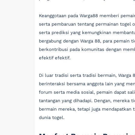
Keanggotaan pada Warga88 memberi pemain 
serta pembaruan tentang permainan togel onli
serta prediksi yang kemungkinan membant
bergabung dengan Warga 88, para pemain ti
berkontribusi pada komunitas dengan memb
efektif efektif.
Di luar tradisi serta tradisi bermain, War
berinteraksi bersama anggota lain yang mem
forum serta media sosial, pemain dapat sa
tantangan yang dihadapi. Dengan, mereka 
bermain mereka, tetapi juga mendapatkan 
dunia togel.