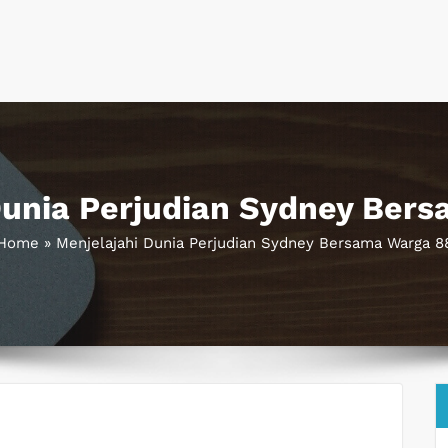
Dunia Perjudian Sydney Ber
Home
»
Menjelajahi Dunia Perjudian Sydney Bersama Warga 8