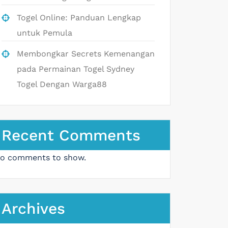
Togel Online: Panduan Lengkap
untuk Pemula
Membongkar Secrets Kemenangan
pada Permainan Togel Sydney
Togel Dengan Warga88
Recent Comments
o comments to show.
Archives