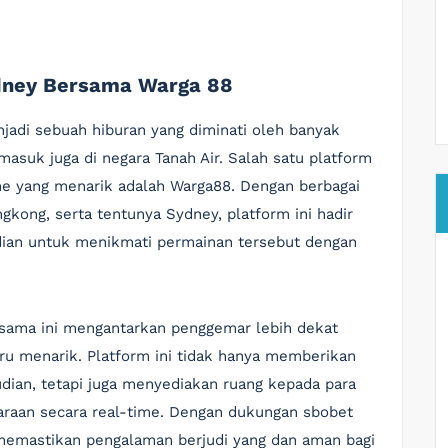
ydney Bersama Warga 88
menjadi sebuah hiburan yang diminati oleh banyak
masuk juga di negara Tanah Air. Salah satu platform
ne yang menarik adalah Warga88. Dengan berbagai
ngkong, serta tentunya Sydney, platform ini hadir
dian untuk menikmati permainan tersebut dengan
rsama ini mengantarkan penggemar lebih dekat
ru menarik. Platform ini tidak hanya memberikan
ian, tetapi juga menyediakan ruang kepada para
uaraan secara real-time. Dengan dukungan sbobet
i memastikan pengalaman berjudi yang dan aman bagi