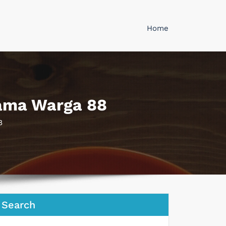
Home
sama Warga 88
8
Search