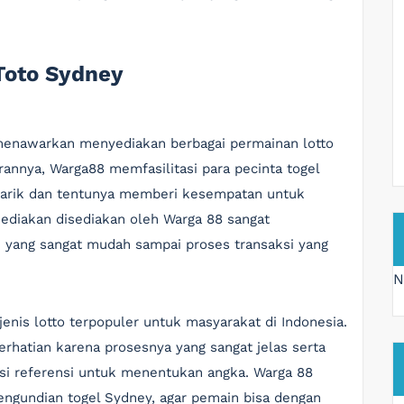
Toto Sydney
enawarkan menyediakan berbagai permainan lotto
irannya, Warga88 memfasilitasi para pecinta togel
enarik dan tentunya memberi kesempatan untuk
sediakan disediakan oleh Warga 88 sangat
i yang sangat mudah sampai proses transaksi yang
N
enis lotto terpopuler untuk masyarakat di Indonesia.
rhatian karena prosesnya yang sangat jelas serta
nsi referensi untuk menentukan angka. Warga 88
ngundian togel Sydney, agar pemain bisa dengan