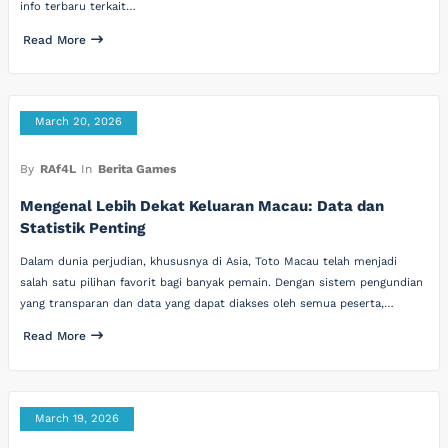
info terbaru terkait…
Read More
March 20, 2026
By
RAf4L
In
Berita Games
Mengenal Lebih Dekat Keluaran Macau: Data dan
Statistik Penting
Dalam dunia perjudian, khususnya di Asia, Toto Macau telah menjadi
salah satu pilihan favorit bagi banyak pemain. Dengan sistem pengundian
yang transparan dan data yang dapat diakses oleh semua peserta,…
Read More
March 19, 2026