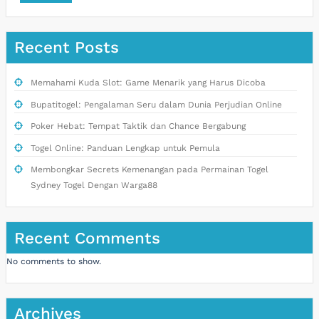
Recent Posts
Memahami Kuda Slot: Game Menarik yang Harus Dicoba
Bupatitogel: Pengalaman Seru dalam Dunia Perjudian Online
Poker Hebat: Tempat Taktik dan Chance Bergabung
Togel Online: Panduan Lengkap untuk Pemula
Membongkar Secrets Kemenangan pada Permainan Togel
Sydney Togel Dengan Warga88
Recent Comments
No comments to show.
Archives