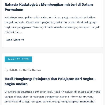
Rahasia Kudatogel: : Membongkar misteri di Dalam
Permainan
Kudatogel merupakan salah satu permainan yang mendapat perhatian
banyak individu. Dalam alam perjudian, istilah ini sudah tidak asing lagi
bagi para penggemar. Namun, di balik kesederhanaannya, terdapat banyak
misteri dan…
Read More
March 20, 2026
By
RAf4L
In
Berita Games
Hasil Hongkong: Pelajaran dan Pelajaran dari Angka-
angka undian
Di antara popularitas permainan judi, Hasil HK adalah di antara topik yang
sangat dibicarakan di kalangan penggemar. Karena informasi HK yang
senantiasa ditunggu-tunggu, banyak orang mengharapkan mengetahui