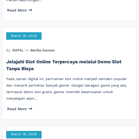
meraih keuntungan…
Read More
March 19, 2026
By
RAf4L
In
Berita Games
Jelajahi Slot Online Terpercaya melalui Demo Slot
Tanpa Biaya
Pada zaman digital ini, permainan slot online menjadi semakin populer
dan menarik perhatian banyak gamer. Dengan beragam game yang ada,
termasuk demo slot gratis, gamer memiliki kesempatan untuk
menjelajahi alam…
Read More
March 18, 2026