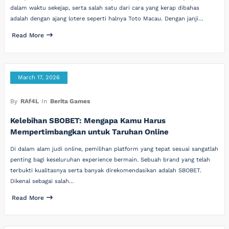
dalam waktu sekejap, serta salah satu dari cara yang kerap dibahas
adalah dengan ajang lotere seperti halnya Toto Macau. Dengan janji…
Read More
March 17, 2026
By
RAf4L
In
Berita Games
Kelebihan SBOBET: Mengapa Kamu Harus
Mempertimbangkan untuk Taruhan Online
Di dalam alam judi online, pemilihan platform yang tepat sesuai sangatlah
penting bagi keseluruhan experience bermain. Sebuah brand yang telah
terbukti kualitasnya serta banyak direkomendasikan adalah SBOBET.
Dikenal sebagai salah…
Read More