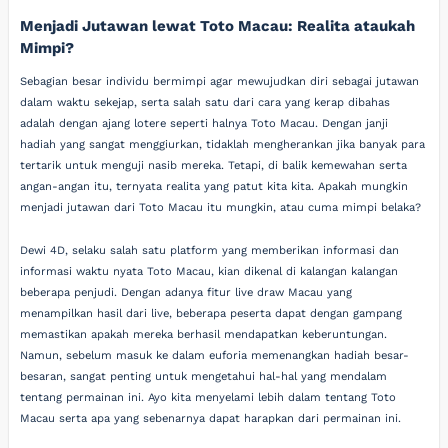
Menjadi Jutawan lewat Toto Macau: Realita ataukah
Mimpi?
Sebagian besar individu bermimpi agar mewujudkan diri sebagai jutawan
dalam waktu sekejap, serta salah satu dari cara yang kerap dibahas
adalah dengan ajang lotere seperti halnya Toto Macau. Dengan janji
hadiah yang sangat menggiurkan, tidaklah mengherankan jika banyak para
tertarik untuk menguji nasib mereka. Tetapi, di balik kemewahan serta
angan-angan itu, ternyata realita yang patut kita kita. Apakah mungkin
menjadi jutawan dari Toto Macau itu mungkin, atau cuma mimpi belaka?
Dewi 4D, selaku salah satu platform yang memberikan informasi dan
informasi waktu nyata Toto Macau, kian dikenal di kalangan kalangan
beberapa penjudi. Dengan adanya fitur live draw Macau yang
menampilkan hasil dari live, beberapa peserta dapat dengan gampang
memastikan apakah mereka berhasil mendapatkan keberuntungan.
Namun, sebelum masuk ke dalam euforia memenangkan hadiah besar-
besaran, sangat penting untuk mengetahui hal-hal yang mendalam
tentang permainan ini. Ayo kita menyelami lebih dalam tentang Toto
Macau serta apa yang sebenarnya dapat harapkan dari permainan ini.