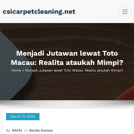
Skip
csicarpetcleaning.net
to
content
Menjadi Jutawan lewat Toto
Macau: Realita ataukah Mimpi?
Home
»
Menjadi Jutawan lewat Toto Macau: Realita ataukah Mimpi?
March 17, 2026
By
RAf4L
In
Berita Games