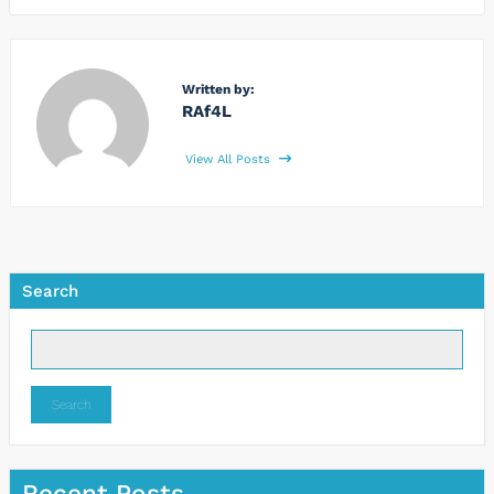
Written by:
RAf4L
View All Posts
Search
Search
Recent Posts