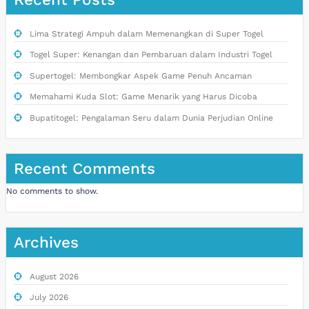
Lima Strategi Ampuh dalam Memenangkan di Super Togel
Togel Super: Kenangan dan Pembaruan dalam Industri Togel
Supertogel: Membongkar Aspek Game Penuh Ancaman
Memahami Kuda Slot: Game Menarik yang Harus Dicoba
Bupatitogel: Pengalaman Seru dalam Dunia Perjudian Online
Recent Comments
No comments to show.
Archives
August 2026
July 2026