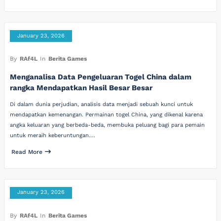
January 23, 2026
By
RAf4L
In
Berita Games
Menganalisa Data Pengeluaran Togel China dalam
rangka Mendapatkan Hasil Besar Besar
Di dalam dunia perjudian, analisis data menjadi sebuah kunci untuk
mendapatkan kemenangan. Permainan togel China, yang dikenal karena
angka keluaran yang berbeda-beda, membuka peluang bagi para pemain
untuk meraih keberuntungan.…
Read More
January 23, 2026
By
RAf4L
In
Berita Games