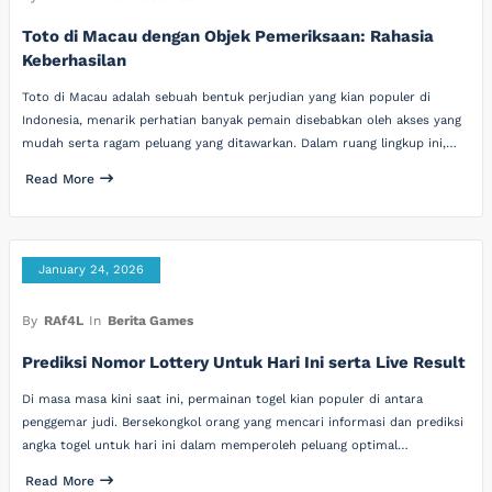
Toto di Macau dengan Objek Pemeriksaan: Rahasia
Keberhasilan
Toto di Macau adalah sebuah bentuk perjudian yang kian populer di
Indonesia, menarik perhatian banyak pemain disebabkan oleh akses yang
mudah serta ragam peluang yang ditawarkan. Dalam ruang lingkup ini,…
Read More
January 24, 2026
By
RAf4L
In
Berita Games
Prediksi Nomor Lottery Untuk Hari Ini serta Live Result
Di masa masa kini saat ini, permainan togel kian populer di antara
penggemar judi. Bersekongkol orang yang mencari informasi dan prediksi
angka togel untuk hari ini dalam memperoleh peluang optimal…
Read More