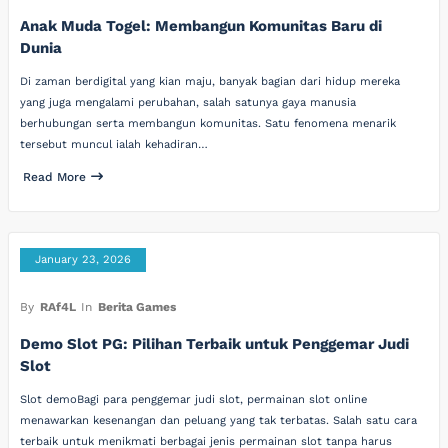
Anak Muda Togel: Membangun Komunitas Baru di
Dunia
Di zaman berdigital yang kian maju, banyak bagian dari hidup mereka
yang juga mengalami perubahan, salah satunya gaya manusia
berhubungan serta membangun komunitas. Satu fenomena menarik
tersebut muncul ialah kehadiran…
Read More
January 23, 2026
By
RAf4L
In
Berita Games
Demo Slot PG: Pilihan Terbaik untuk Penggemar Judi
Slot
Slot demoBagi para penggemar judi slot, permainan slot online
menawarkan kesenangan dan peluang yang tak terbatas. Salah satu cara
terbaik untuk menikmati berbagai jenis permainan slot tanpa harus