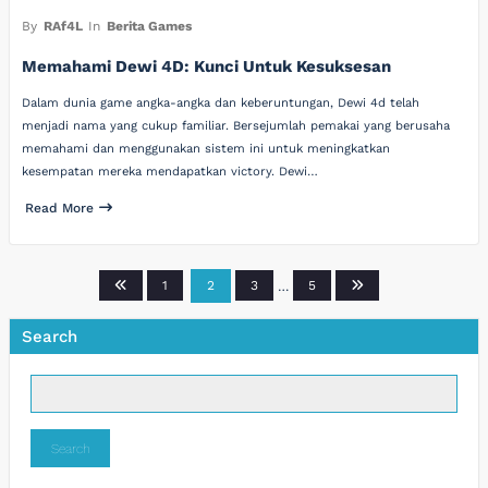
By
RAf4L
In
Berita Games
Memahami Dewi 4D: Kunci Untuk Kesuksesan
Dalam dunia game angka-angka dan keberuntungan, Dewi 4d telah
menjadi nama yang cukup familiar. Bersejumlah pemakai yang berusaha
memahami dan menggunakan sistem ini untuk meningkatkan
kesempatan mereka mendapatkan victory. Dewi…
Read More
Posts
1
2
3
…
5
pagination
Search
Search