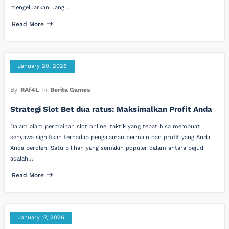
mengeluarkan uang…
Read More
January 20, 2026
By
RAf4L
In
Berita Games
Strategi Slot Bet dua ratus: Maksimalkan Profit Anda
Dalam alam permainan slot online, taktik yang tepat bisa membuat
senyawa signifikan terhadap pengalaman bermain dan profit yang Anda
Anda peroleh. Satu pilihan yang semakin populer dalam antara pejudi
adalah…
Read More
January 17, 2026