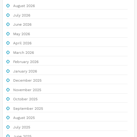
August 2026
July 2026
June 2026
May 2026
April 2026
March 2026
February 2026
January 2026
December 2025
November 2025
October 2025
September 2025
August 2025
July 2025
June 2025