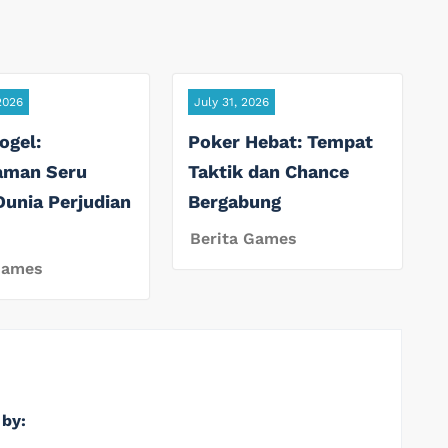
2026
July 31, 2026
ogel:
Poker Hebat: Tempat
aman Seru
Taktik dan Chance
unia Perjudian
Bergabung
Berita Games
Games
 by: