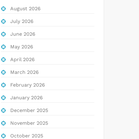
August 2026
July 2026
June 2026
May 2026
April 2026
March 2026
February 2026
January 2026
December 2025
November 2025
October 2025