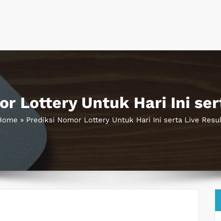
r Lottery Untuk Hari Ini ser
Home
»
Prediksi Nomor Lottery Untuk Hari Ini serta Live Resu