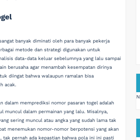
gel
sangat banyak diminati oleh para banyak pekerja
 berbagai metode dan strategi digunakan untuk
alisis data-data keluar sebelumnya yang lalu sampai
main berusaha agar menambah kesempatan dirinya
tuk diingat bahwa walaupun ramalan bisa
h acak.
N
n dalam memprediksi nomor pasaran togel adalah
l muncul dalam permainan yang lalu. Misalnya,
ang sering muncul atau angka yang sudah lama tak
dapat menemukan nomor-nomor berpotensi yang akan
, tak pernah ada kepastian bahwa pola ini ini pasti