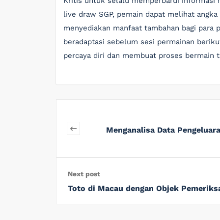
Kritis untuk selalu memperbarui informasi 
live draw SGP, pemain dapat melihat angka 
menyediakan manfaat tambahan bagi para p
beradaptasi sebelum sesi permainan berik
percaya diri dan membuat proses bermain t
Menganalisa Data Pengeluara
Next post
Toto di Macau dengan Objek Pemeriksa