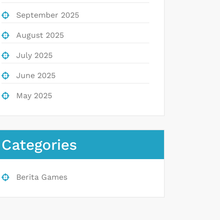
September 2025
August 2025
July 2025
June 2025
May 2025
Categories
Berita Games