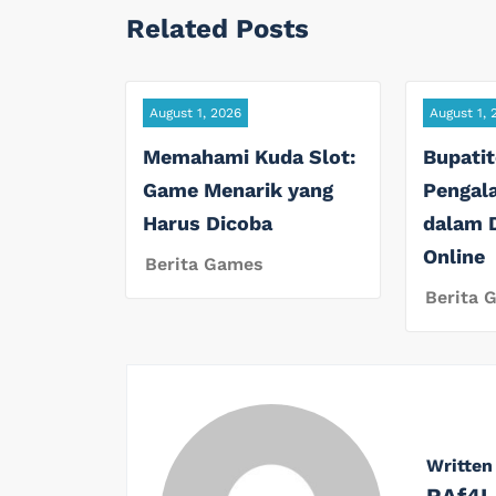
Related Posts
August 1, 2026
August 1, 
Memahami Kuda Slot:
Bupatit
Game Menarik yang
Pengal
Harus Dicoba
dalam D
Online
Berita Games
Berita 
Written
RAf4L