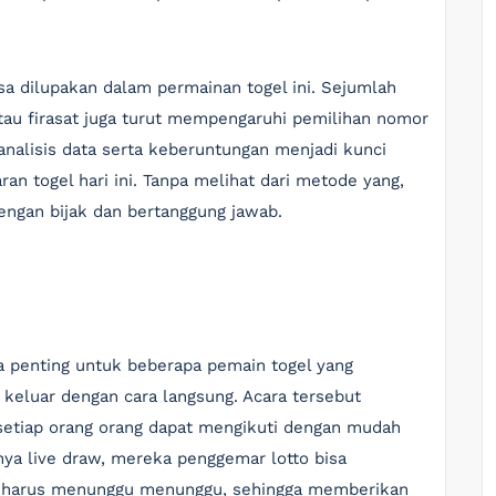
sa dilupakan dalam permainan togel ini. Sejumlah
tau firasat juga turut mempengaruhi pemilihan nomor
analisis data serta keberuntungan menjadi kunci
 togel hari ini. Tanpa melihat dari metode yang,
engan bijak dan bertanggung jawab.
penting untuk beberapa pemain togel yang
keluar dengan cara langsung. Acara tersebut
 setiap orang orang dapat mengikuti dengan mudah
nya live draw, mereka penggemar lotto bisa
pa harus menunggu menunggu, sehingga memberikan