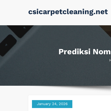
Skip
csicarpetcleaning.net
to
content
Prediksi Nomo
January 24, 2026