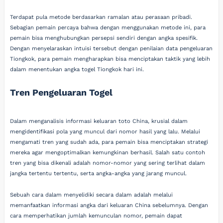
Terdapat pula metode berdasarkan ramalan atau perasaan pribadi.
Sebagian pemain percaya bahwa dengan menggunakan metode ini, para
pemain bisa menghubungkan persepsi sendiri dengan angka spesifik.
Dengan menyelaraskan intuisi tersebut dengan penilaian data pengeluaran
Tiongkok, para pemain mengharapkan bisa menciptakan taktik yang lebih
dalam menentukan angka togel Tiongkok hari ini.
Tren Pengeluaran Togel
Dalam menganalisis informasi keluaran toto China, krusial dalam
mengidentifikasi pola yang muncul dari nomor hasil yang lalu. Melalui
mengamati tren yang sudah ada, para pemain bisa menciptakan strategi
mereka agar mengoptimalkan kemungkinan berhasil. Salah satu contoh
tren yang bisa dikenali adalah nomor-nomor yang sering terlihat dalam
jangka tertentu tertentu, serta angka-angka yang jarang muncul.
Sebuah cara dalam menyelidiki secara dalam adalah melalui
memanfaatkan informasi angka dari keluaran China sebelumnya. Dengan
cara memperhatikan jumlah kemunculan nomor, pemain dapat