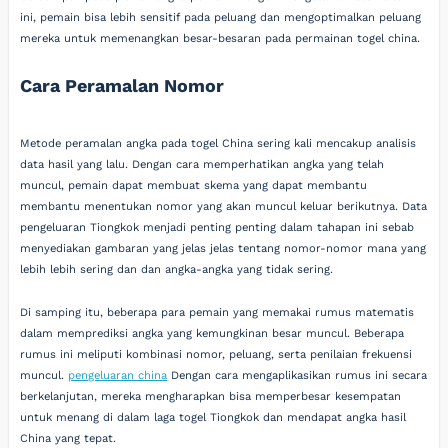
ini, pemain bisa lebih sensitif pada peluang dan mengoptimalkan peluang
mereka untuk memenangkan besar-besaran pada permainan togel china.
Cara Peramalan Nomor
Metode peramalan angka pada togel China sering kali mencakup analisis
data hasil yang lalu. Dengan cara memperhatikan angka yang telah
muncul, pemain dapat membuat skema yang dapat membantu
membantu menentukan nomor yang akan muncul keluar berikutnya. Data
pengeluaran Tiongkok menjadi penting penting dalam tahapan ini sebab
menyediakan gambaran yang jelas jelas tentang nomor-nomor mana yang
lebih lebih sering dan dan angka-angka yang tidak sering.
Di samping itu, beberapa para pemain yang memakai rumus matematis
dalam memprediksi angka yang kemungkinan besar muncul. Beberapa
rumus ini meliputi kombinasi nomor, peluang, serta penilaian frekuensi
muncul.
pengeluaran china
Dengan cara mengaplikasikan rumus ini secara
berkelanjutan, mereka mengharapkan bisa memperbesar kesempatan
untuk menang di dalam laga togel Tiongkok dan mendapat angka hasil
China yang tepat.