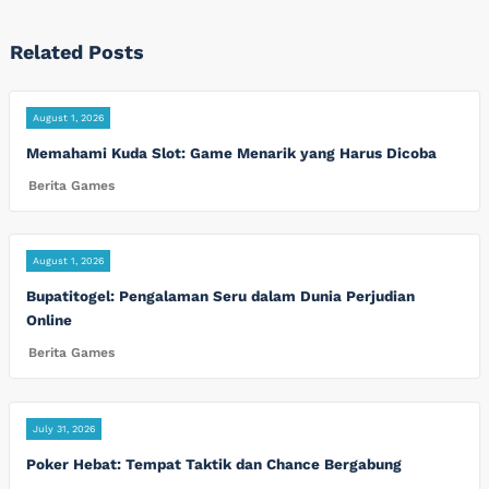
Related Posts
August 1, 2026
Memahami Kuda Slot: Game Menarik yang Harus Dicoba
Berita Games
August 1, 2026
Bupatitogel: Pengalaman Seru dalam Dunia Perjudian
Online
Berita Games
July 31, 2026
Poker Hebat: Tempat Taktik dan Chance Bergabung