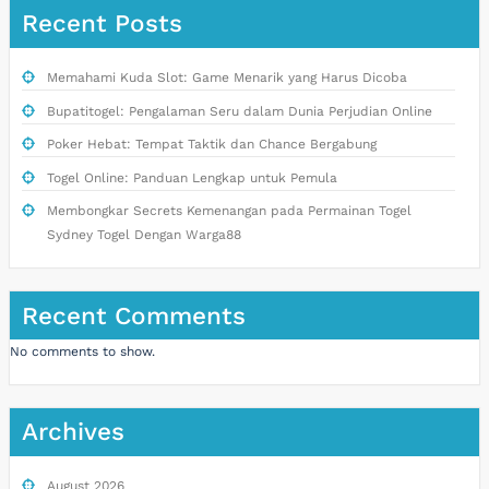
Recent Posts
Memahami Kuda Slot: Game Menarik yang Harus Dicoba
Bupatitogel: Pengalaman Seru dalam Dunia Perjudian Online
Poker Hebat: Tempat Taktik dan Chance Bergabung
Togel Online: Panduan Lengkap untuk Pemula
Membongkar Secrets Kemenangan pada Permainan Togel
Sydney Togel Dengan Warga88
Recent Comments
No comments to show.
Archives
August 2026