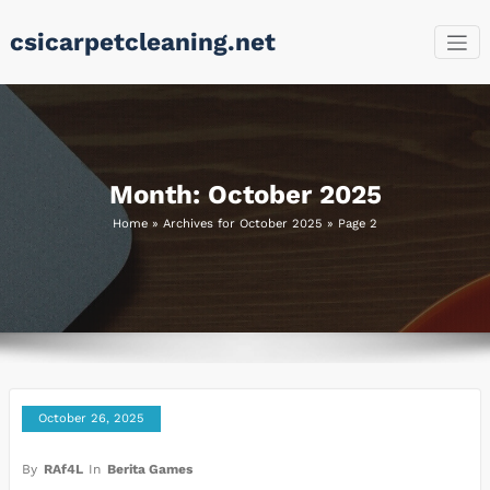
Skip
csicarpetcleaning.net
to
content
Month:
October 2025
Home
»
Archives for October 2025
»
Page 2
October 26, 2025
By
RAf4L
In
Berita Games