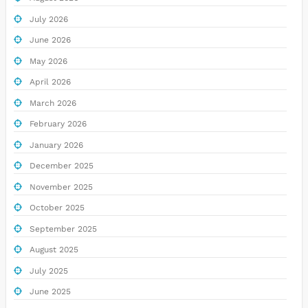
July 2026
June 2026
May 2026
April 2026
March 2026
February 2026
January 2026
December 2025
November 2025
October 2025
September 2025
August 2025
July 2025
June 2025