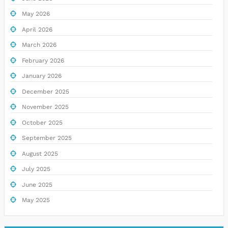
May 2026
April 2026
March 2026
February 2026
January 2026
December 2025
November 2025
October 2025
September 2025
August 2025
July 2025
June 2025
May 2025