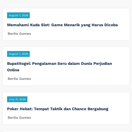
August 1, 2026
Memahami Kuda Slot: Game Menarik yang Harus Dicoba
Berita Games
August 1, 2026
Bupatitogel: Pengalaman Seru dalam Dunia Perjudian
Online
Berita Games
July 31, 2026
Poker Hebat: Tempat Taktik dan Chance Bergabung
Berita Games