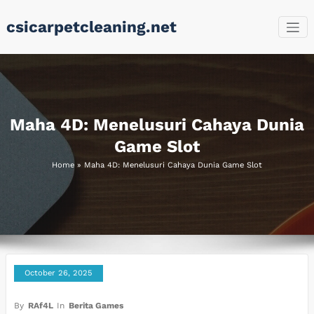
Skip
csicarpetcleaning.net
to
content
Maha 4D: Menelusuri Cahaya Dunia
Game Slot
Home
»
Maha 4D: Menelusuri Cahaya Dunia Game Slot
October 26, 2025
By
RAf4L
In
Berita Games