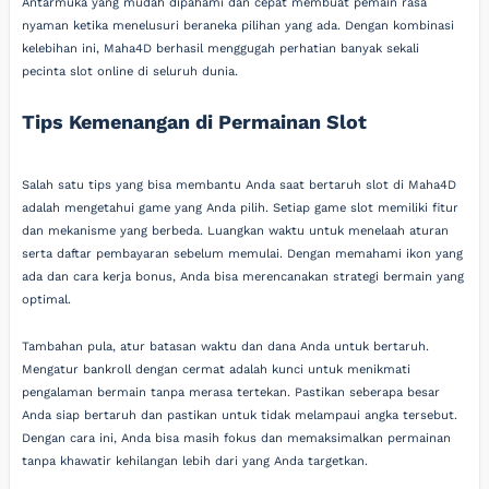
Antarmuka yang mudah dipahami dan cepat membuat pemain rasa
nyaman ketika menelusuri beraneka pilihan yang ada. Dengan kombinasi
kelebihan ini, Maha4D berhasil menggugah perhatian banyak sekali
pecinta slot online di seluruh dunia.
Tips Kemenangan di Permainan Slot
Salah satu tips yang bisa membantu Anda saat bertaruh slot di Maha4D
adalah mengetahui game yang Anda pilih. Setiap game slot memiliki fitur
dan mekanisme yang berbeda. Luangkan waktu untuk menelaah aturan
serta daftar pembayaran sebelum memulai. Dengan memahami ikon yang
ada dan cara kerja bonus, Anda bisa merencanakan strategi bermain yang
optimal.
Tambahan pula, atur batasan waktu dan dana Anda untuk bertaruh.
Mengatur bankroll dengan cermat adalah kunci untuk menikmati
pengalaman bermain tanpa merasa tertekan. Pastikan seberapa besar
Anda siap bertaruh dan pastikan untuk tidak melampaui angka tersebut.
Dengan cara ini, Anda bisa masih fokus dan memaksimalkan permainan
tanpa khawatir kehilangan lebih dari yang Anda targetkan.