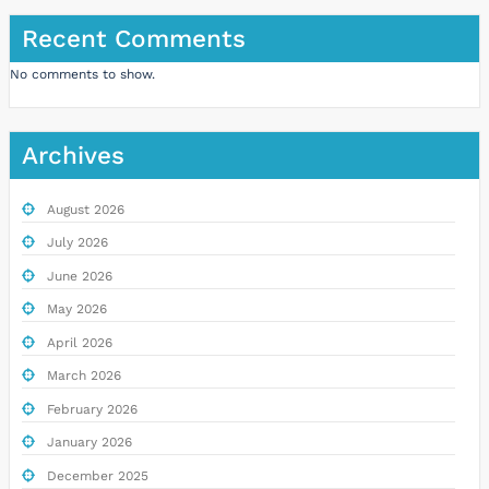
Recent Comments
No comments to show.
Archives
August 2026
July 2026
June 2026
May 2026
April 2026
March 2026
February 2026
January 2026
December 2025