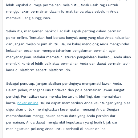
lebih kapabel di meja permainan. Selain itu, tidak usah ragu untuk
menggunakan permainan dalam format tanpa biaya sebelum Anda
memakai uang sungguhan.
Selain itu, manajemen bankroll adalah aspek penting dalam bermain
poker online. Tentukan had berapa banyak uang yang siap Anda keluarkan
dan jangan melebihi jumlah itu. Hal ini bakal menolong Anda menghindari
kekalahan besar dan mempertahankan pengalaman bermain agar
menyenangkan. Melalui mematuhi aturan pengelolaan bankroll, Anda akan
memiliki kontrol lebih baik atas permainan Anda dan dapat bermain lebih
lama di platform seperti platform idn.
Sebagai penutup, jangan abaikan pentingnya mengamati lawan Anda.
Dalam poker, menganalisis tindakan dan pola permainan lawan sangat
penting. Perhatikan cara mereka bertaruh, bluffing, dan memainkan
kartu.
poker online
Hal ini dapat memberikan Anda keuntungan yang bisa
digunakan untuk meningkatkan kesempatan menang Anda. Dengan
memanfaatkan menggunakan semua data yang Anda peroleh dari
permainan, Anda dapat mengambil keputusan yang lebih bijak dan
meningkatkan peluang Anda untuk berhasil di poker online.