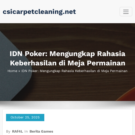
Skip
csicarpetcleaning.net
to
content
IDN Poker: Mengungkap Rahasia
Keberhasilan di Meja Permainan
Home
»
IDN Poker: Mengungkap Rahasia Keberhasilan di Meja Permainan
October 25, 2025
By
RAf4L
In
Berita Games