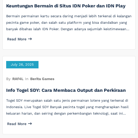
Keuntungan Bermain di Situs IDN Poker dan IDN Play
Bermain permainan kartu secara daring menjadi lebih terkenal di kalangan
pecinta game poker, dan salah satu platform yang bisa diandalkan yang
banyak dibahas ialah IDN Poker. Dengan adanya sejumlah keistimewaan…
Read More
July 26, 2025
By
RAf4L
In
Berita Games
Info Togel SDY: Cara Membaca Output dan Perkiraan
Togel SDY merupakan salah satu jenis permainan lotere yang terkenal di
Indonesia. Live Togel SDY Banyak pecinta togel yang mengharapkan hasil
keluaran harian, dan seiring dengan perkembangan teknologi, saat ini…
Read More