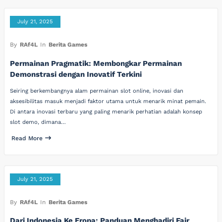
July 21, 2025
By
RAf4L
In
Berita Games
Permainan Pragmatik: Membongkar Permainan
Demonstrasi dengan Inovatif Terkini
Seiring berkembangnya alam permainan slot online, inovasi dan
aksesibilitas masuk menjadi faktor utama untuk menarik minat pemain.
Di antara inovasi terbaru yang paling menarik perhatian adalah konsep
slot demo, dimana…
Read More
July 21, 2025
By
RAf4L
In
Berita Games
Dari Indonesia Ke Eropa: Panduan Menghadiri Fair