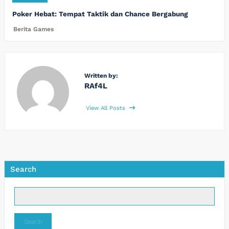
Poker Hebat: Tempat Taktik dan Chance Bergabung
Berita Games
Written by:
RAf4L
View All Posts
Search
Search