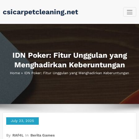
Skip
csicarpetcleaning.net
to
content
IDN Poker: Fitur Unggulan yang
Menghadirkan Keberuntungan
Home
»
IDN Poker: Fitur Unggulan yang Menghadirkan Keberuntungan
July 23, 2025
By
RAf4L
In
Berita Games