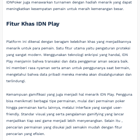
IDNPoker juga menawarkan turnamen dengan hadiah menarik yang dapat
meningkatkan kesempatan pemain untuk meraih kemenangan besar.
Fitur Khas IDN Play
Platform ini dikenal dengan beragam kelebihan khas yang menjadikannya
menarik untuk para pemain. Satu fitur utama yaitu pengaturan proteksi
yang sangat modern. Menggunakan teknologi enkripsi yang handal, IDN
Play menjamin bahwa transaksi dan data penggemar aman secara baik.
Ini memberi rasa nyaman serta aman untuk penggunanya saat bermain,
mengetahui bahwa data pribadi mereka mereka akan disalahgunakan dan
terlindungi.
Kemampuan gamifikasi yang juga menjadi hal menarik IDN Play. Pengguna
bisa menikmati berbagai tipe permainan, mulai dari permainan poker
hingga permainan kartu lainnya, melalui interface yang sangat user-
friendly. Standar visual yang serta pengalaman gamifying yang lancar
menjadikan tiap sesi game menjadi lebih menyenangkan. Selain itu ,
pencarian permainan yang disukai jadi semakin mudah dengan fitur
pencarian yang efisien.