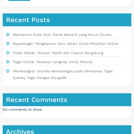
Recent Posts
Memahami Kuda Slot: Game Menarik yang Harus Dicoba
Bupatitogel: Pengalaman Seru dalam Dunia Perjudian Online
Poker Hebat: Tempat Taktik dan Chance Bergabung
Togel Online: Panduan Lengkap untuk Pemula
Membongkar Secrets Kemenangan pada Permainan Togel
Sydney Togel Dengan Warga88
Recent Comments
No comments to show.
Archives