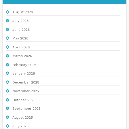
August 2026
July 2026
June 2026
May 2026
April 2026
March 2026
February 2026
January 2026
December 2025
November 2025
October 2025
September 2025
August 2025
July 2025