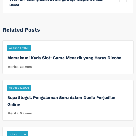
Besar
Related Posts
August 1, 2026
Memahami Kuda Slot: Game Menarik yang Harus Dicoba
Berita Games
August 1, 2026
Bupatitogel: Pengalaman Seru dalam Dunia Perjudian
Online
Berita Games
July 31, 2026