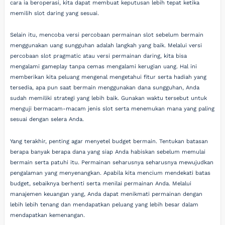
cara ia beroperasi, kita dapat membuat keputusan lebih tepat ketika
memilih slot daring yang sesuai.
Selain itu, mencoba versi percobaan permainan slot sebelum bermain
menggunakan uang sungguhan adalah langkah yang baik. Melalui versi
percobaan slot pragmatic atau versi permainan daring, kita bisa
mengalami gameplay tanpa cemas mengalami kerugian uang. Hal ini
memberikan kita peluang mengenal mengetahui fitur serta hadiah yang
tersedia, apa pun saat bermain menggunakan dana sungguhan, Anda
sudah memiliki strategi yang lebih baik. Gunakan waktu tersebut untuk
menguji bermacam-macam jenis slot serta menemukan mana yang paling
sesuai dengan selera Anda.
Yang terakhir, penting agar menyetel budget bermain. Tentukan batasan
berapa banyak berapa dana yang siap Anda habiskan sebelum memulai
bermain serta patuhi itu. Permainan seharusnya seharusnya mewujudkan
pengalaman yang menyenangkan. Apabila kita mencium mendekati batas
budget, sebaiknya berhenti serta menilai permainan Anda. Melalui
manajemen keuangan yang, Anda dapat menikmati permainan dengan
lebih lebih tenang dan mendapatkan peluang yang lebih besar dalam
mendapatkan kemenangan.