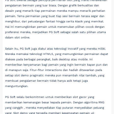
PG Soft dikenal sebagai pencipta permainan slot yang mana menawarkan
pengalaman bermain yang luar biasa. Dengan grafik berkualitas dan
desain yang menarik tiap permainan mereka mampu menarik perhatian
pemain. Tema permainan yang buat tiap sesi bermain terasa segar dan
menghibur, dari petualangan fantasi hingga cerita klasik yang memikat.
Hal ini memungkinkan pemain untuk menemukan pilihan cocok dengan
preferensi mereka, menjadikan PG Soft sebagai salah satu pilihan utama
dalam slot online.
Selain itu, PG Soft juga diakui atas teknologi inovatif yang mereka miliki.
Mereka memakai teknologi HTML5, yang memungkinkan permainan dapat
diakses pada berbagai perangkat, baik desktop atau mobile. Ini
memberikan kenyamanan bagi pemain yang ingin bermain kapan pun dan
di manapun saja. Fitur-fitur interactions dan hadiah ditawarkan pada
setiap slot demo pragmatic mereka pun menambah nilai tambah, yang
membuat pengalaman bermain tidak hanya asik tetapi juga
menguntungkan.
PG Soft selalu berkomitmen untuk memberikan slot gacor yang
memberikan kemenangan besar kepada pemain. Dengan algoritma RNG
yang canggih , mereka menyediakan tiap putaran menyediakan peluang
yang. Slot demo yang tersedia memberi kesempatan pemain uji