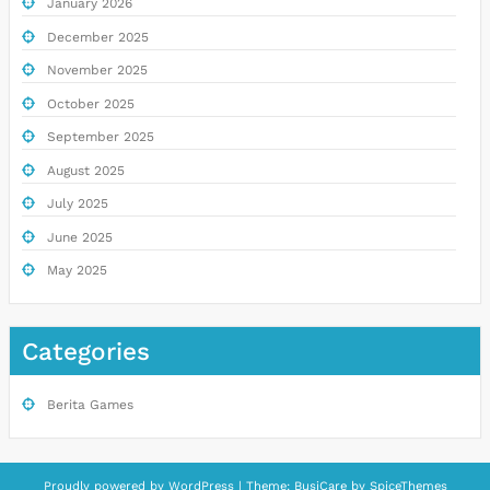
January 2026
December 2025
November 2025
October 2025
September 2025
August 2025
July 2025
June 2025
May 2025
Categories
Berita Games
Proudly powered by
WordPress
| Theme:
BusiCare
by
SpiceThemes