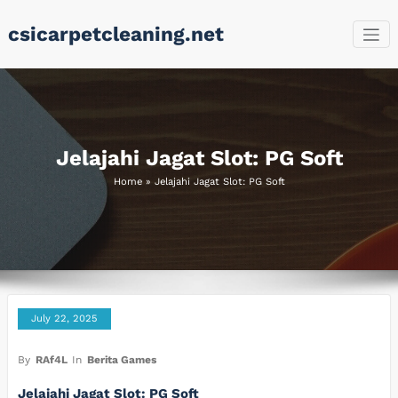
Skip
csicarpetcleaning.net
to
content
Jelajahi Jagat Slot: PG Soft
Home
»
Jelajahi Jagat Slot: PG Soft
July 22, 2025
By
RAf4L
In
Berita Games
Jelajahi Jagat Slot: PG Soft