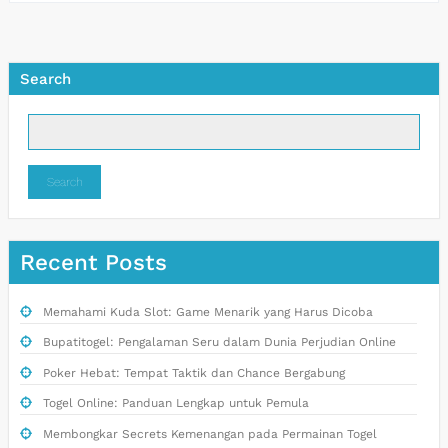
Search
Search
Recent Posts
Memahami Kuda Slot: Game Menarik yang Harus Dicoba
Bupatitogel: Pengalaman Seru dalam Dunia Perjudian Online
Poker Hebat: Tempat Taktik dan Chance Bergabung
Togel Online: Panduan Lengkap untuk Pemula
Membongkar Secrets Kemenangan pada Permainan Togel