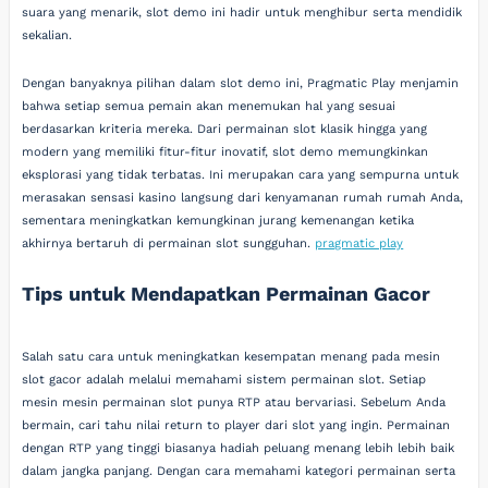
suara yang menarik, slot demo ini hadir untuk menghibur serta mendidik
sekalian.
Dengan banyaknya pilihan dalam slot demo ini, Pragmatic Play menjamin
bahwa setiap semua pemain akan menemukan hal yang sesuai
berdasarkan kriteria mereka. Dari permainan slot klasik hingga yang
modern yang memiliki fitur-fitur inovatif, slot demo memungkinkan
eksplorasi yang tidak terbatas. Ini merupakan cara yang sempurna untuk
merasakan sensasi kasino langsung dari kenyamanan rumah rumah Anda,
sementara meningkatkan kemungkinan jurang kemenangan ketika
akhirnya bertaruh di permainan slot sungguhan.
pragmatic play
Tips untuk Mendapatkan Permainan Gacor
Salah satu cara untuk meningkatkan kesempatan menang pada mesin
slot gacor adalah melalui memahami sistem permainan slot. Setiap
mesin mesin permainan slot punya RTP atau bervariasi. Sebelum Anda
bermain, cari tahu nilai return to player dari slot yang ingin. Permainan
dengan RTP yang tinggi biasanya hadiah peluang menang lebih lebih baik
dalam jangka panjang. Dengan cara memahami kategori permainan serta