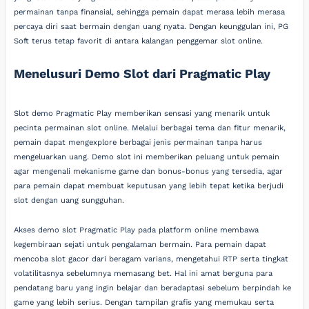
permainan tanpa finansial, sehingga pemain dapat merasa lebih merasa
percaya diri saat bermain dengan uang nyata. Dengan keunggulan ini, PG
Soft terus tetap favorit di antara kalangan penggemar slot online.
Menelusuri Demo Slot dari Pragmatic Play
Slot demo Pragmatic Play memberikan sensasi yang menarik untuk
pecinta permainan slot online. Melalui berbagai tema dan fitur menarik,
pemain dapat mengexplore berbagai jenis permainan tanpa harus
mengeluarkan uang. Demo slot ini memberikan peluang untuk pemain
agar mengenali mekanisme game dan bonus-bonus yang tersedia, agar
para pemain dapat membuat keputusan yang lebih tepat ketika berjudi
slot dengan uang sungguhan.
Akses demo slot Pragmatic Play pada platform online membawa
kegembiraan sejati untuk pengalaman bermain. Para pemain dapat
mencoba slot gacor dari beragam varians, mengetahui RTP serta tingkat
volatilitasnya sebelumnya memasang bet. Hal ini amat berguna para
pendatang baru yang ingin belajar dan beradaptasi sebelum berpindah ke
game yang lebih serius. Dengan tampilan grafis yang memukau serta