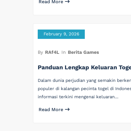
Read More
February 9, 2026
By
RAf4L
In
Berita Games
Panduan Lengkap Keluaran Togel
Dalam dunia perjudian yang semakin berkem
populer di kalangan pecinta togel di Indon
informasi terkini mengenai keluaran…
Read More