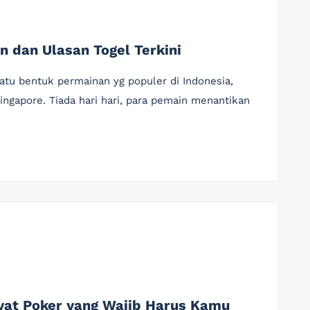
n dan Ulasan Togel Terkini
satu bentuk permainan yg populer di Indonesia,
ngapore. Tiada hari hari, para pemain menantikan
yat Poker yang Wajib Harus Kamu