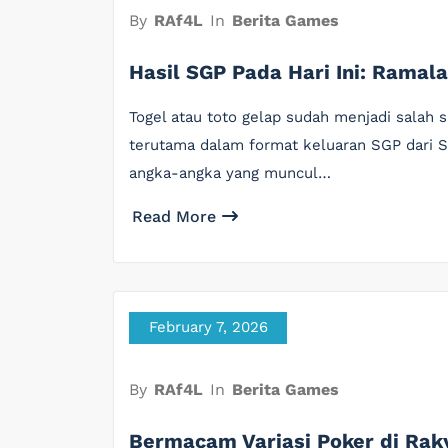
By
RAf4L
In
Berita Games
Hasil SGP Pada Hari Ini: Ramala
Togel atau toto gelap sudah menjadi salah 
terutama dalam format keluaran SGP dari Si
angka-angka yang muncul…
Read More
February 7, 2026
By
RAf4L
In
Berita Games
Bermacam Variasi Poker di Rak