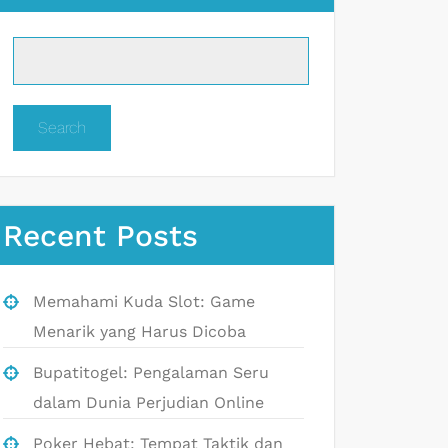
Search
Recent Posts
Memahami Kuda Slot: Game
Menarik yang Harus Dicoba
Bupatitogel: Pengalaman Seru
dalam Dunia Perjudian Online
Poker Hebat: Tempat Taktik dan