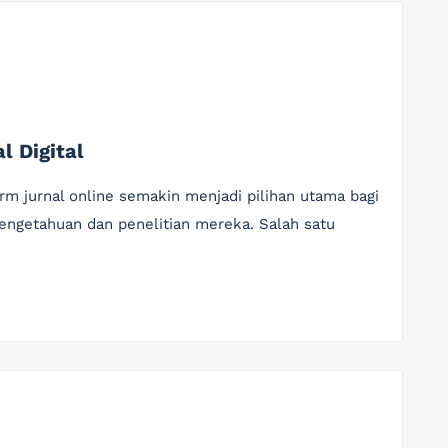
l Digital
orm jurnal online semakin menjadi pilihan utama bagi
pengetahuan dan penelitian mereka. Salah satu