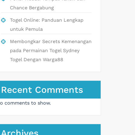
Chance Bergabung
Togel Online: Panduan Lengkap
untuk Pemula
Membongkar Secrets Kemenangan
pada Permainan Togel Sydney
Togel Dengan Warga88
Recent Comments
o comments to show.
Archives