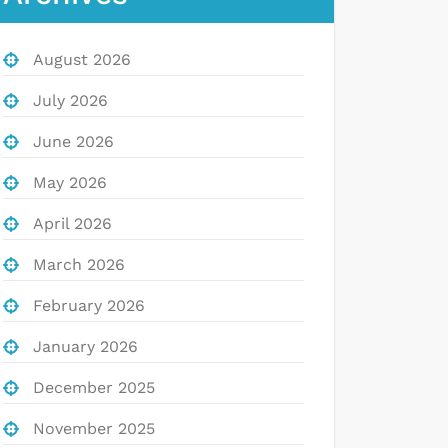
August 2026
July 2026
June 2026
May 2026
April 2026
March 2026
February 2026
January 2026
December 2025
November 2025