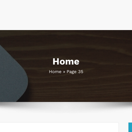
Home
Home
»
Page 35