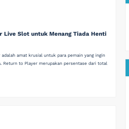
r Live Slot untuk Menang Tiada Henti
P adalah amat krusial untuk para pemain yang ingin
Return to Player merupakan persentase dari total