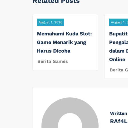
Related Posts
August 1, 2026
August 1, 
Memahami Kuda Slot:
Bupatit
Game Menarik yang
Pengal
Harus Dicoba
dalam D
Online
Berita Games
Berita 
Written
RAf4L