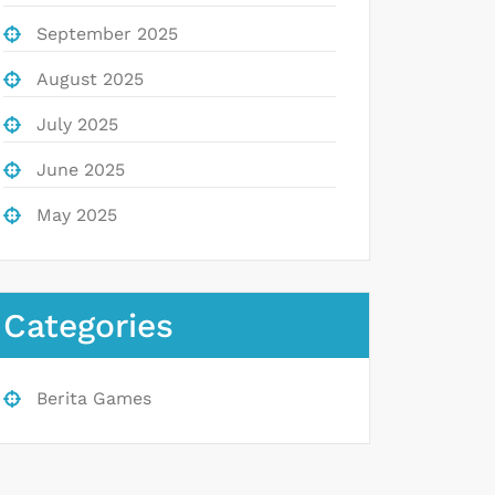
September 2025
August 2025
July 2025
June 2025
May 2025
Categories
Berita Games