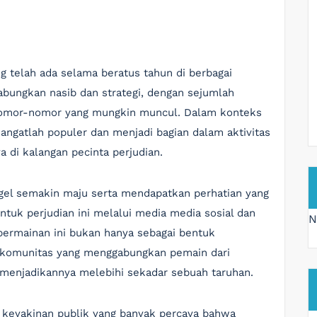
ng telah ada selama beratus tahun di berbagai
abungkan nasib dan strategi, dengan sejumlah
nomor-nomor yang mungkin muncul. Dalam konteks
sangatlah populer dan menjadi bagian dalam aktivitas
a di kalangan pecinta perjudian.
gel semakin maju serta mendapatkan perhatian yang
tuk perjudian ini melalui media media sosial dan
N
n permainan ini bukan hanya sebagai bentuk
 komunitas yang menggabungkan pemain dari
g menjadikannya melebihi sekadar sebuah taruhan.
a keyakinan publik yang banyak percaya bahwa