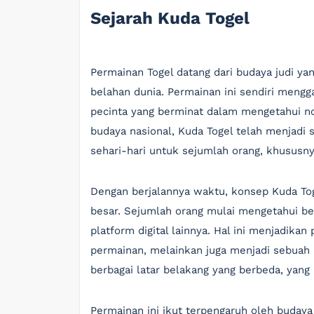
Sejarah Kuda Togel
Permainan Togel datang dari budaya judi ya
belahan dunia. Permainan ini sendiri mengg
pecinta yang berminat dalam mengetahui 
budaya nasional, Kuda Togel telah menjadi 
sehari-hari untuk sejumlah orang, khususny
Dengan berjalannya waktu, konsep Kuda To
besar. Sejumlah orang mulai mengetahui ben
platform digital lainnya. Hal ini menjadika
permainan, melainkan juga menjadi sebuah
berbagai latar belakang yang berbeda, yan
Permainan ini ikut terpengaruh oleh buday