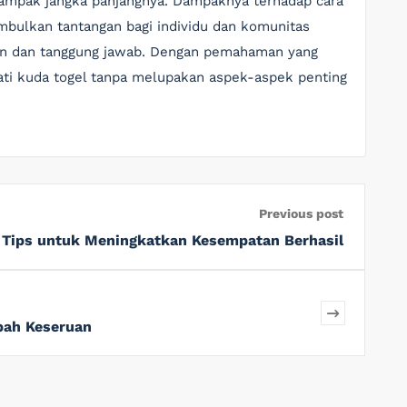
ampak jangka panjangnya. Dampaknya terhadap cara
mbulkan tantangan bagi individu dan komunitas
an dan tanggung jawab. Dengan pemahaman yang
ati kuda togel tanpa melupakan aspek-aspek penting
Previous post
n Tips untuk Meningkatkan Kesempatan Berhasil
bah Keseruan