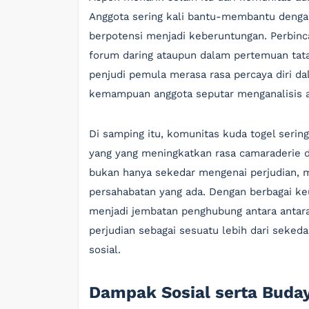
Anggota sering kali bantu-membantu deng
berpotensi menjadi keberuntungan. Perbinca
forum daring ataupun dalam pertemuan tat
penjudi pemula merasa rasa percaya diri d
kemampuan anggota seputar menganalisis 
Di samping itu, komunitas kuda togel serin
yang yang meningkatkan rasa camaraderie d
bukan hanya sekedar mengenai perjudian, 
persahabatan yang ada. Dengan berbagai ke
menjadi jembatan penghubung antara antara
perjudian sebagai sesuatu lebih dari seked
sosial.
Dampak Sosial serta Buda