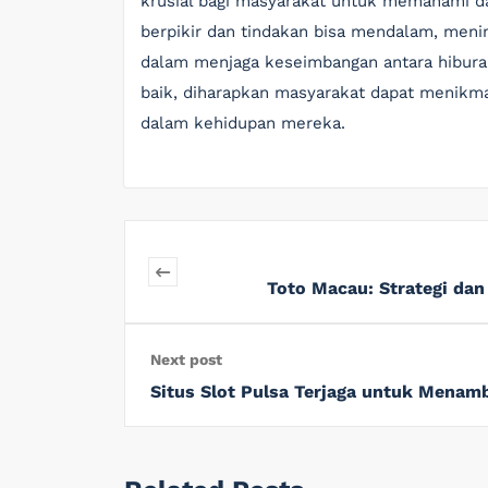
krusial bagi masyarakat untuk memahami d
berpikir dan tindakan bisa mendalam, meni
dalam menjaga keseimbangan antara hibur
baik, diharapkan masyarakat dapat menikm
dalam kehidupan mereka.
Toto Macau: Strategi da
Next post
Situs Slot Pulsa Terjaga untuk Menam