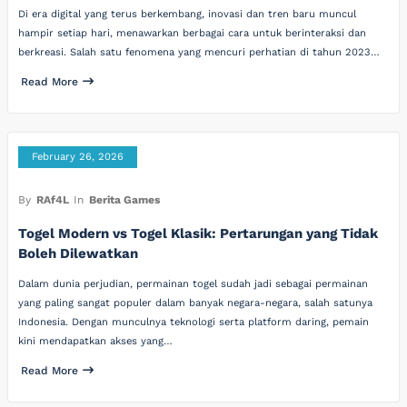
Di era digital yang terus berkembang, inovasi dan tren baru muncul
hampir setiap hari, menawarkan berbagai cara untuk berinteraksi dan
berkreasi. Salah satu fenomena yang mencuri perhatian di tahun 2023…
Read More
February 26, 2026
By
RAf4L
In
Berita Games
Togel Modern vs Togel Klasik: Pertarungan yang Tidak
Boleh Dilewatkan
Dalam dunia perjudian, permainan togel sudah jadi sebagai permainan
yang paling sangat populer dalam banyak negara-negara, salah satunya
Indonesia. Dengan munculnya teknologi serta platform daring, pemain
kini mendapatkan akses yang…
Read More