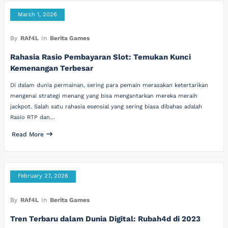
March 1, 2026
By
RAf4L
In
Berita Games
Rahasia Rasio Pembayaran Slot: Temukan Kunci
Kemenangan Terbesar
Di dalam dunia permainan, sering para pemain merasakan ketertarikan
mengenai strategi menang yang bisa mengantarkan mereka meraih
jackpot. Salah satu rahasia esensial yang sering biasa dibahas adalah
Rasio RTP dan…
Read More
February 27, 2026
By
RAf4L
In
Berita Games
Tren Terbaru dalam Dunia Digital: Rubah4d di 2023