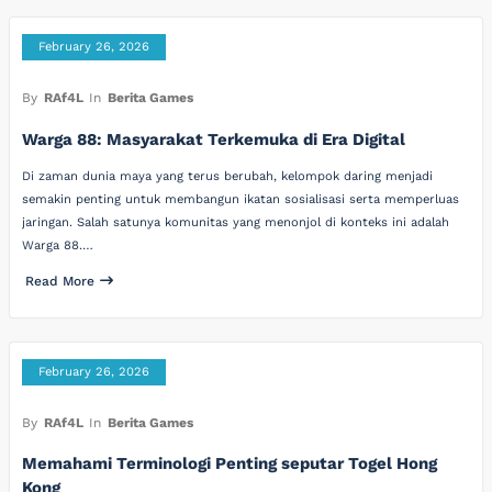
February 26, 2026
By
RAf4L
In
Berita Games
Warga 88: Masyarakat Terkemuka di Era Digital
Di zaman dunia maya yang terus berubah, kelompok daring menjadi
semakin penting untuk membangun ikatan sosialisasi serta memperluas
jaringan. Salah satunya komunitas yang menonjol di konteks ini adalah
Warga 88.…
Read More
February 26, 2026
By
RAf4L
In
Berita Games
Memahami Terminologi Penting seputar Togel Hong
Kong