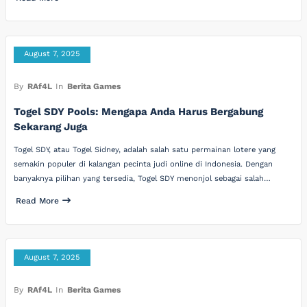
August 7, 2025
By
RAf4L
In
Berita Games
Togel SDY Pools: Mengapa Anda Harus Bergabung
Sekarang Juga
Togel SDY, atau Togel Sidney, adalah salah satu permainan lotere yang
semakin populer di kalangan pecinta judi online di Indonesia. Dengan
banyaknya pilihan yang tersedia, Togel SDY menonjol sebagai salah…
Read More
August 7, 2025
By
RAf4L
In
Berita Games