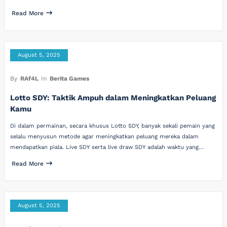
Read More
August 5, 2025
By
RAf4L
In
Berita Games
Lotto SDY: Taktik Ampuh dalam Meningkatkan Peluang
Kamu
Di dalam permainan, secara khusus Lotto SDY, banyak sekali pemain yang
selalu menyusun metode agar meningkatkan peluang mereka dalam
mendapatkan piala. Live SDY serta live draw SDY adalah waktu yang…
Read More
August 5, 2025