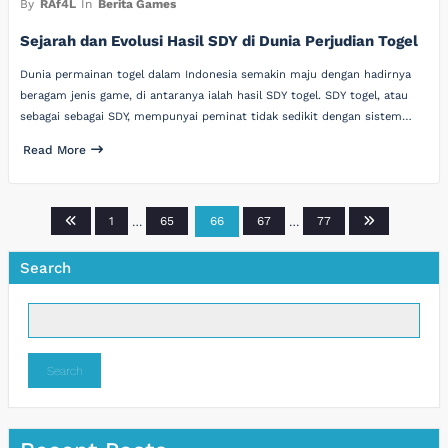
By
RAf4L
In
Berita Games
Sejarah dan Evolusi Hasil SDY di Dunia Perjudian Togel
Dunia permainan togel dalam Indonesia semakin maju dengan hadirnya
beragam jenis game, di antaranya ialah hasil SDY togel. SDY togel, atau
sebagai sebagai SDY, mempunyai peminat tidak sedikit dengan sistem…
Read More
Posts
1
…
65
66
67
…
77
pagination
Search
Search