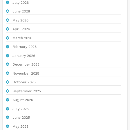
July 2026
June 2026
May 2026
April 2026
March 2026
February 2026
January 2026
December 2025
November 2025
October 2025
September 2025
August 2025
July 2025
June 2025
May 2025