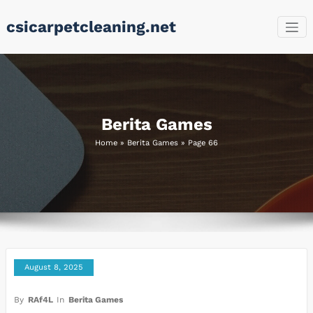
Skip
csicarpetcleaning.net
to
content
Berita Games
Home
»
Berita Games
»
Page 66
August 8, 2025
By
RAf4L
In
Berita Games