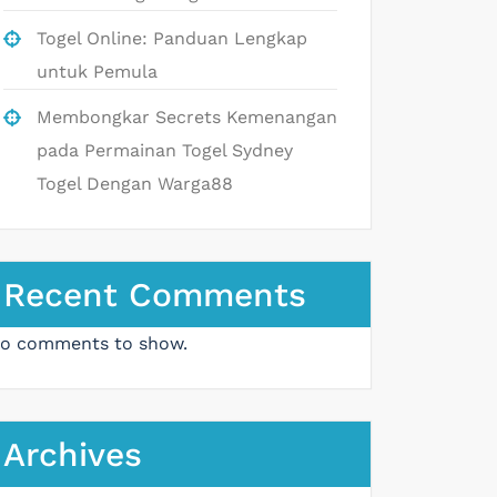
Togel Online: Panduan Lengkap
untuk Pemula
Membongkar Secrets Kemenangan
pada Permainan Togel Sydney
Togel Dengan Warga88
Recent Comments
o comments to show.
Archives