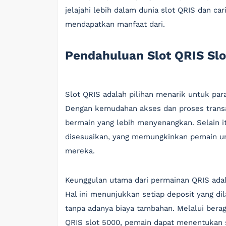
jelajahi lebih dalam dunia slot QRIS dan ca
mendapatkan manfaat dari.
Pendahuluan Slot QRIS Slo
Slot QRIS adalah pilihan menarik untuk para
Dengan kemudahan akses dan proses transak
bermain yang lebih menyenangkan. Selain i
disesuaikan, yang memungkinkan pemain u
mereka.
Keunggulan utama dari permainan QRIS adal
Hal ini menunjukkan setiap deposit yang d
tanpa adanya biaya tambahan. Melalui berag
QRIS slot 5000, pemain dapat menentukan se