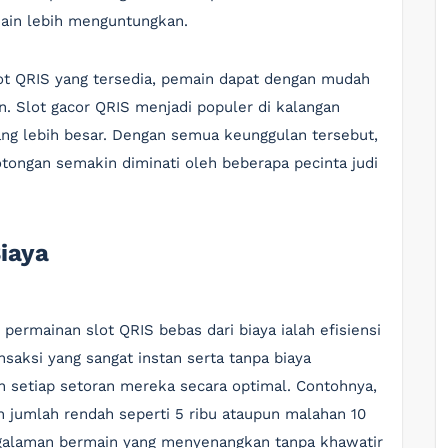
ain lebih menguntungkan.
slot QRIS yang tersedia, pemain dapat dengan mudah
. Slot gacor QRIS menjadi populer di kalangan
ng lebih besar. Dengan semua keunggulan tersebut,
otongan semakin diminati oleh beberapa pecinta judi
iaya
ermainan slot QRIS bebas dari biaya ialah efisiensi
aksi yang sangat instan serta tanpa biaya
setiap setoran mereka secara optimal. Contohnya,
 jumlah rendah seperti 5 ribu ataupun malahan 10
ngalaman bermain yang menyenangkan tanpa khawatir