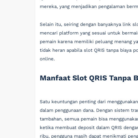
mereka, yang menjadikan pengalaman berm
Selain itu, seiring dengan banyaknya link 
mencari platform yang sesuai untuk bermain
pemain karena memiliki peluang menang ya
tidak heran apabila slot QRIS tanpa biaya p
online.
Manfaat Slot QRIS Tanpa B
Satu keuntungan penting dari menggunakan p
dalam penggunaan dana. Dengan sistem trans
tambahan, semua pemain bisa menggunakan 
ketika membuat deposit dalam QRIS dengan
ribu, pengguna masih dapat menikmati pe