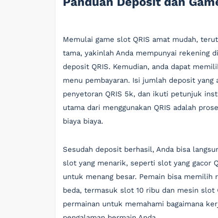
Panduan Deposit dan Game
Memulai game slot QRIS amat mudah, terut
tama, yakinlah Anda mempunyai rekening d
deposit QRIS. Kemudian, anda dapat memili
menu pembayaran. Isi jumlah deposit yang 
penyetoran QRIS 5k, dan ikuti petunjuk ins
utama dari menggunakan QRIS adalah proses
biaya biaya.
Sesudah deposit berhasil, Anda bisa langs
slot yang menarik, seperti slot yang gacor
untuk menang besar. Pemain bisa memilih r
beda, termasuk slot 10 ribu dan mesin slot
permainan untuk memahami bagaimana kerj
pengalaman bermain Anda.