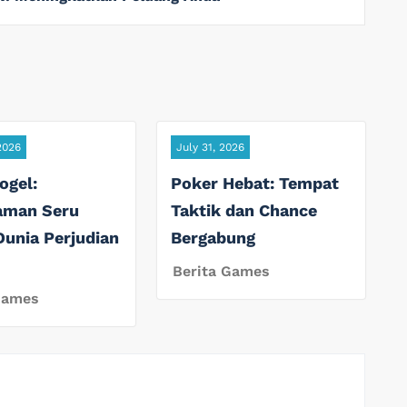
2026
July 31, 2026
ogel:
Poker Hebat: Tempat
aman Seru
Taktik dan Chance
unia Perjudian
Bergabung
Berita Games
Games