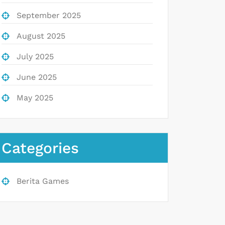
September 2025
August 2025
July 2025
June 2025
May 2025
Categories
Berita Games