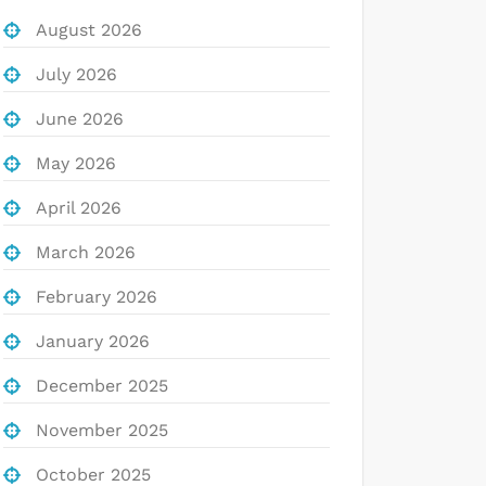
August 2026
July 2026
June 2026
May 2026
April 2026
March 2026
February 2026
January 2026
December 2025
November 2025
October 2025