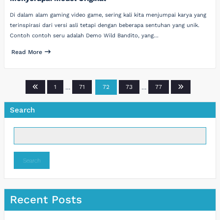
Di dalam alam gaming video game, sering kali kita menjumpai karya yang
terinspirasi dari versi asli tetapi dengan beberapa sentuhan yang unik.
Contoh contoh seru adalah Demo Wild Bandito, yang…
Read More
Posts
1
…
71
72
73
…
77
pagination
Search
Search
Recent Posts