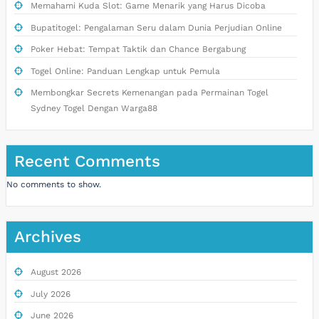
Memahami Kuda Slot: Game Menarik yang Harus Dicoba
Bupatitogel: Pengalaman Seru dalam Dunia Perjudian Online
Poker Hebat: Tempat Taktik dan Chance Bergabung
Togel Online: Panduan Lengkap untuk Pemula
Membongkar Secrets Kemenangan pada Permainan Togel
Sydney Togel Dengan Warga88
Recent Comments
No comments to show.
Archives
August 2026
July 2026
June 2026