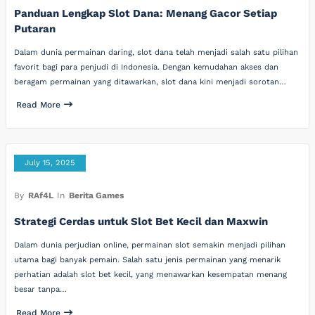
Panduan Lengkap Slot Dana: Menang Gacor Setiap
Putaran
Dalam dunia permainan daring, slot dana telah menjadi salah satu pilihan
favorit bagi para penjudi di Indonesia. Dengan kemudahan akses dan
beragam permainan yang ditawarkan, slot dana kini menjadi sorotan…
Read More
July 15, 2025
By
RAf4L
In
Berita Games
Strategi Cerdas untuk Slot Bet Kecil dan Maxwin
Dalam dunia perjudian online, permainan slot semakin menjadi pilihan
utama bagi banyak pemain. Salah satu jenis permainan yang menarik
perhatian adalah slot bet kecil, yang menawarkan kesempatan menang
besar tanpa…
Read More