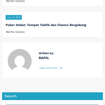
Berita Games
July 31, 2026
Poker Hebat: Tempat Taktik dan Chance Bergabung
Berita Games
Written by:
RAf4L
View All Posts
Search