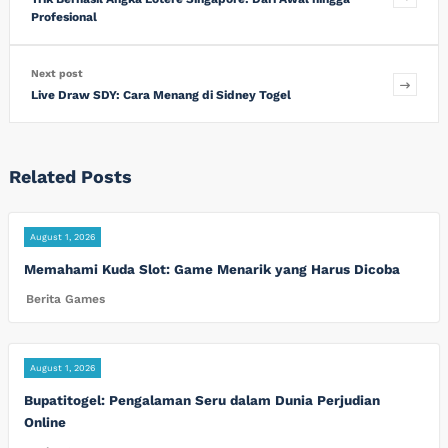
Profesional
Next post
Live Draw SDY: Cara Menang di Sidney Togel
Related Posts
August 1, 2026
Memahami Kuda Slot: Game Menarik yang Harus Dicoba
Berita Games
August 1, 2026
Bupatitogel: Pengalaman Seru dalam Dunia Perjudian
Online