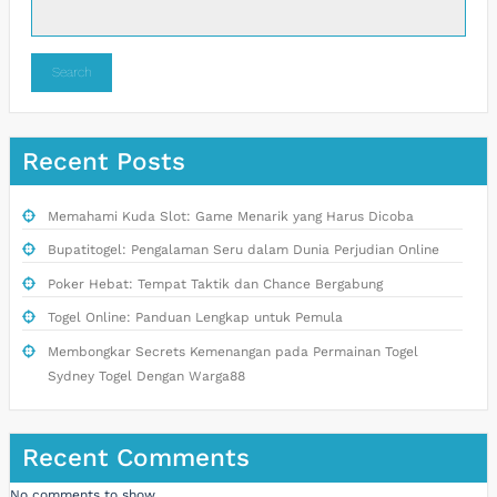
Search
Recent Posts
Memahami Kuda Slot: Game Menarik yang Harus Dicoba
Bupatitogel: Pengalaman Seru dalam Dunia Perjudian Online
Poker Hebat: Tempat Taktik dan Chance Bergabung
Togel Online: Panduan Lengkap untuk Pemula
Membongkar Secrets Kemenangan pada Permainan Togel
Sydney Togel Dengan Warga88
Recent Comments
No comments to show.