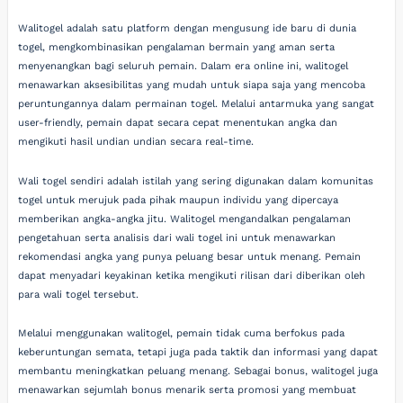
Walitogel adalah satu platform dengan mengusung ide baru di dunia
togel, mengkombinasikan pengalaman bermain yang aman serta
menyenangkan bagi seluruh pemain. Dalam era online ini, walitogel
menawarkan aksesibilitas yang mudah untuk siapa saja yang mencoba
peruntungannya dalam permainan togel. Melalui antarmuka yang sangat
user-friendly, pemain dapat secara cepat menentukan angka dan
mengikuti hasil undian undian secara real-time.
Wali togel sendiri adalah istilah yang sering digunakan dalam komunitas
togel untuk merujuk pada pihak maupun individu yang dipercaya
memberikan angka-angka jitu. Walitogel mengandalkan pengalaman
pengetahuan serta analisis dari wali togel ini untuk menawarkan
rekomendasi angka yang punya peluang besar untuk menang. Pemain
dapat menyadari keyakinan ketika mengikuti rilisan dari diberikan oleh
para wali togel tersebut.
Melalui menggunakan walitogel, pemain tidak cuma berfokus pada
keberuntungan semata, tetapi juga pada taktik dan informasi yang dapat
membantu meningkatkan peluang menang. Sebagai bonus, walitogel juga
menawarkan sejumlah bonus menarik serta promosi yang membuat