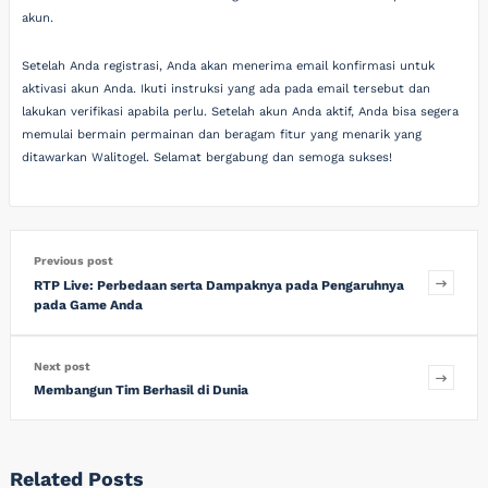
akun.
Setelah Anda registrasi, Anda akan menerima email konfirmasi untuk
aktivasi akun Anda. Ikuti instruksi yang ada pada email tersebut dan
lakukan verifikasi apabila perlu. Setelah akun Anda aktif, Anda bisa segera
memulai bermain permainan dan beragam fitur yang menarik yang
ditawarkan Walitogel. Selamat bergabung dan semoga sukses!
Previous post
RTP Live: Perbedaan serta Dampaknya pada Pengaruhnya
pada Game Anda
Next post
Membangun Tim Berhasil di Dunia
Related Posts