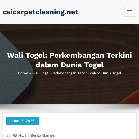
Skip
csicarpetcleaning.net
to
content
Wali Togel: Perkembangan Terkini
dalam Dunia Togel
Home
»
Wali Togel: Perkembangan Terkini dalam Dunia Togel
June 15, 2026
By
RAf4L
In
Berita Games