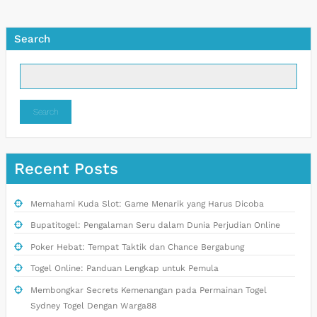
Search
Search
Recent Posts
Memahami Kuda Slot: Game Menarik yang Harus Dicoba
Bupatitogel: Pengalaman Seru dalam Dunia Perjudian Online
Poker Hebat: Tempat Taktik dan Chance Bergabung
Togel Online: Panduan Lengkap untuk Pemula
Membongkar Secrets Kemenangan pada Permainan Togel
Sydney Togel Dengan Warga88