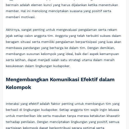
bermain adalah elemen kunci yang harus dijalankan ketika menentukan
member. Hal ini menolong menciptakan suasana yang positif serta
memberi motivasi.
Akhirnya, sangat penting untuk mengevaluasi pengalaman serta rekam
jejak setiap calon anggota tim. Anggota yang telah terbukti sukses dalam
beragam situasi serta memiliki pengalaman berpartisipasi yang luas akan
membawa pandangan yang berharga ke dalam tim. Dengan demikian,
membangun susunan kelompok yang ideal, baik dari aspek kemampuan
serta latihan, dapat menjadi salah satu strategi utama dalam meraih
kesuksesan dalam lingkungan kudapoker.
Mengembangkan Komunikasi Efektif dalam
Kelompok
Interaksi yang efektif adalah faktor penting untuk membangun tim yang
berhasil di lingkungan kudapoker. Setiap anggota tim wajib ingin leluasa
untuk memberikan ide serta masukan tanpa merasa ketakutan khawatir
terhadap penilaian. Dengan menciptakan lingkungan yang positif, semua
partisipan kelompok dapat berkontribusi secara optimal serta