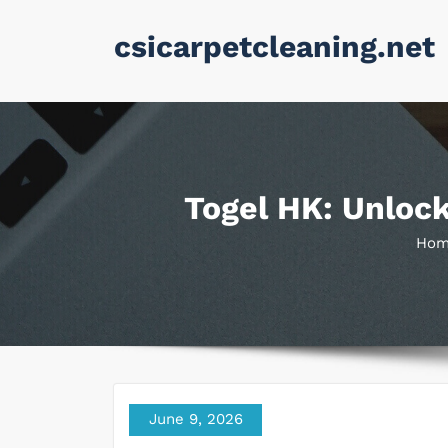
Skip
csicarpetcleaning.net
to
content
Togel HK: Unloc
Hom
June 9, 2026