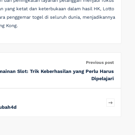
 dan peningkatan layanan pelanggan menjadi fokus
n yang ketat dan keterbukaan dalam hasil HK, Lotto
 para penggemar togel di seluruh dunia, menjadikannya
ng Kong.
Previous post
ainan Slot: Trik Keberhasilan yang Perlu Harus
Dipelajari
Rubah4d