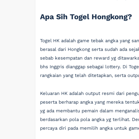
Apa Sih Togel Hongkong?
Togel HK adalah game tebak angka yang sang
berasal dari Hongkong serta sudah ada sej
sebab kesempatan dan reward yg ditawarkan.
bhs Inggris dianggap sebagai lottery. Di T
rangkaian yang telah ditetapkan, serta outp
Keluaran HK adalah output resmi dari peng
peserta berharap angka yang mereka tentu
yg ada membantu pemain dalam menganalis
berdasarkan pola pola angka yg terlihat. 
percaya diri pada memilih angka untuk gam