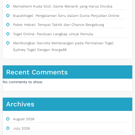
Memahami Kuda Slot: Game Menarik yang Harus Dicoba
Bupatitogel: Pengalaman Seru dalam Dunia Perjudian Online
Poker Hebat: Tempat Taktik dan Chance Bergabung
Togel Online: Panduan Lengkap untuk Pemula
Membongkar Secrets Kemenangan pada Permainan Togel
Sydney Togel Dengan Warga88
Recent Comments
No comments to show.
Archives
August 2026
July 2026