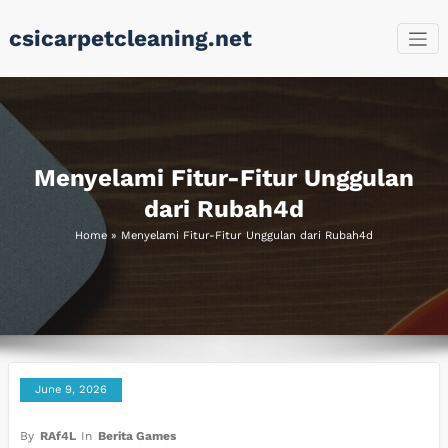
Skip
csicarpetcleaning.net
to
content
Menyelami Fitur-Fitur Unggulan
dari Rubah4d
Home
»
Menyelami Fitur-Fitur Unggulan dari Rubah4d
June 9, 2026
By
RAf4L
In
Berita Games