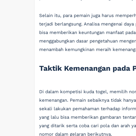
Selain itu, para pemain juga harus memperh
terjadi berlangsung. Analisa mengenai daya 
bisa memberikan keuntungan manfaat pada
menggabungkan dasar pengetahuan mengenai
menambah kemungkinan meraih kemenangan
Taktik Kemenangan pada 
Di dalam kompetisi kuda togel, memilih no
kemenangan. Pemain sebaiknya tidak hanya
sekali lakukan pemahaman terhadap inform
yang lalu bisa memberikan gambaran tentan
yang ditarik serta coba cari pola dan arah
nomor dalam gelaran berikutnya.