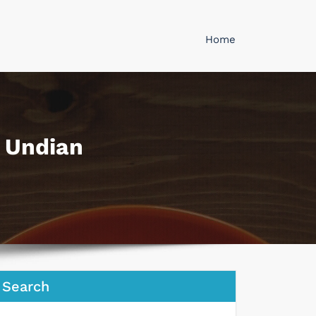
Home
 Undian
Search