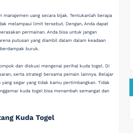
n manajemen uang secara bijak. Tentukanlah berapa
idak melampaui limit tersebut. Dengan, Anda dapat
merasakan permainan. Anda bisa untuk jangan
karena putusan yang diambil dalam dalam keadaan
a berdampak buruk.
ompok dan diskusi mengenai perihal kuda togel. Di
saran, serta strategi bersama pemain lainnya. Belajar
yang segar yang tidak kamu pertimbangkan. Tidak
penggemar kuda togel bisa menambah semangat dan
tang Kuda Togel