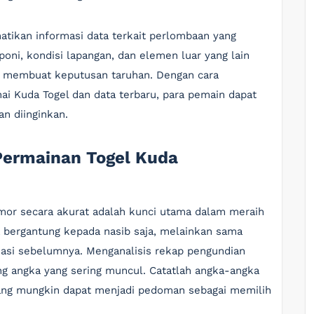
atikan informasi data terkait perlombaan yang
poni, kondisi lapangan, dan elemen luar yang lain
 membuat keputusan taruhan. Dengan cara
 Kuda Togel dan data terbaru, para pemain dapat
 diinginkan.
Permainan Togel Kuda
mor secara akurat adalah kunci utama dalam meraih
 bergantung kepada nasib saja, melainkan sama
asi sebelumnya. Menganalisis rekap pengundian
g angka yang sering muncul. Catatlah angka-angka
 yang mungkin dapat menjadi pedoman sebagai memilih