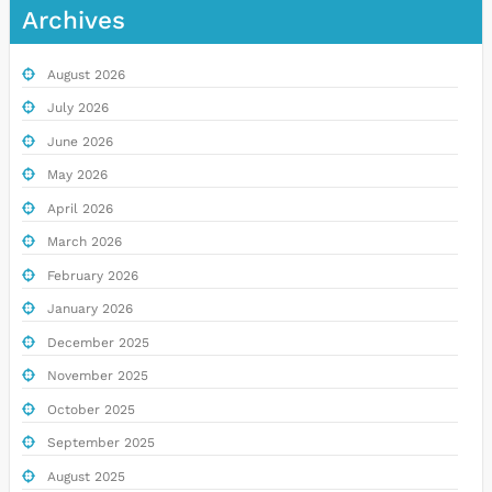
Archives
August 2026
July 2026
June 2026
May 2026
April 2026
March 2026
February 2026
January 2026
December 2025
November 2025
October 2025
September 2025
August 2025