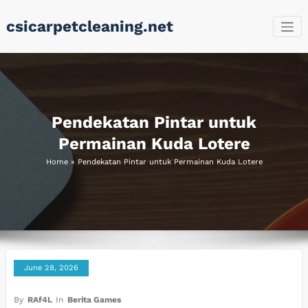
Skip
csicarpetcleaning.net
to
content
Pendekatan Pintar untuk
Permainan Kuda Lotere
Home
»
Pendekatan Pintar untuk Permainan Kuda Lotere
June 28, 2026
By
RAf4L
In
Berita Games