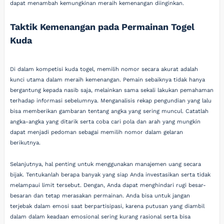
dapat menambah kemungkinan meraih kemenangan diinginkan.
Taktik Kemenangan pada Permainan Togel
Kuda
Di dalam kompetisi kuda togel, memilih nomor secara akurat adalah
kunci utama dalam meraih kemenangan. Pemain sebaiknya tidak hanya
bergantung kepada nasib saja, melainkan sama sekali lakukan pemahaman
terhadap informasi sebelumnya. Menganalisis rekap pengundian yang lalu
bisa memberikan gambaran tentang angka yang sering muncul. Catatlah
angka-angka yang ditarik serta coba cari pola dan arah yang mungkin
dapat menjadi pedoman sebagai memilih nomor dalam gelaran
berikutnya.
Selanjutnya, hal penting untuk menggunakan manajemen uang secara
bijak. Tentukanlah berapa banyak yang siap Anda investasikan serta tidak
melampaui limit tersebut. Dengan, Anda dapat menghindari rugi besar-
besaran dan tetap merasakan permainan. Anda bisa untuk jangan
terjebak dalam emosi saat berpartisipasi, karena putusan yang diambil
dalam dalam keadaan emosional sering kurang rasional serta bisa