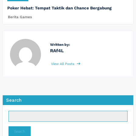
Poker Hebat: Tempat Taktik dan Chance Bergabung
Berita Games
Written by:
RAf4L
View All Posts
Search
Search