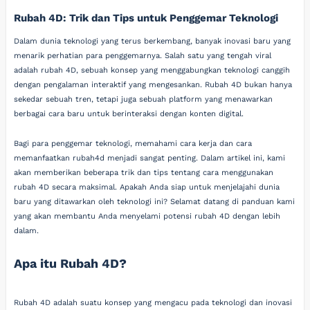
Rubah 4D: Trik dan Tips untuk Penggemar Teknologi
Dalam dunia teknologi yang terus berkembang, banyak inovasi baru yang
menarik perhatian para penggemarnya. Salah satu yang tengah viral
adalah rubah 4D, sebuah konsep yang menggabungkan teknologi canggih
dengan pengalaman interaktif yang mengesankan. Rubah 4D bukan hanya
sekedar sebuah tren, tetapi juga sebuah platform yang menawarkan
berbagai cara baru untuk berinteraksi dengan konten digital.
Bagi para penggemar teknologi, memahami cara kerja dan cara
memanfaatkan rubah4d menjadi sangat penting. Dalam artikel ini, kami
akan memberikan beberapa trik dan tips tentang cara menggunakan
rubah 4D secara maksimal. Apakah Anda siap untuk menjelajahi dunia
baru yang ditawarkan oleh teknologi ini? Selamat datang di panduan kami
yang akan membantu Anda menyelami potensi rubah 4D dengan lebih
dalam.
Apa itu Rubah 4D?
Rubah 4D adalah suatu konsep yang mengacu pada teknologi dan inovasi