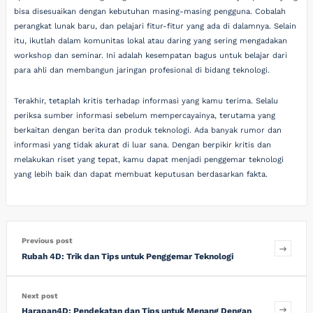
bisa disesuaikan dengan kebutuhan masing-masing pengguna. Cobalah
perangkat lunak baru, dan pelajari fitur-fitur yang ada di dalamnya. Selain
itu, ikutlah dalam komunitas lokal atau daring yang sering mengadakan
workshop dan seminar. Ini adalah kesempatan bagus untuk belajar dari
para ahli dan membangun jaringan profesional di bidang teknologi.
Terakhir, tetaplah kritis terhadap informasi yang kamu terima. Selalu
periksa sumber informasi sebelum mempercayainya, terutama yang
berkaitan dengan berita dan produk teknologi. Ada banyak rumor dan
informasi yang tidak akurat di luar sana. Dengan berpikir kritis dan
melakukan riset yang tepat, kamu dapat menjadi penggemar teknologi
yang lebih baik dan dapat membuat keputusan berdasarkan fakta.
Previous post
Rubah 4D: Trik dan Tips untuk Penggemar Teknologi
Next post
Harapan4D: Pendekatan dan Tips untuk Menang Dengan