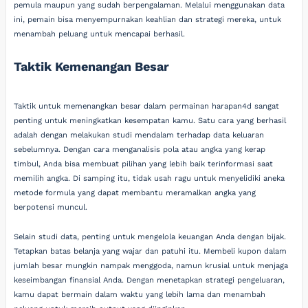
pemula maupun yang sudah berpengalaman. Melalui menggunakan data
ini, pemain bisa menyempurnakan keahlian dan strategi mereka, untuk
menambah peluang untuk mencapai berhasil.
Taktik Kemenangan Besar
Taktik untuk memenangkan besar dalam permainan harapan4d sangat
penting untuk meningkatkan kesempatan kamu. Satu cara yang berhasil
adalah dengan melakukan studi mendalam terhadap data keluaran
sebelumnya. Dengan cara menganalisis pola atau angka yang kerap
timbul, Anda bisa membuat pilihan yang lebih baik terinformasi saat
memilih angka. Di samping itu, tidak usah ragu untuk menyelidiki aneka
metode formula yang dapat membantu meramalkan angka yang
berpotensi muncul.
Selain studi data, penting untuk mengelola keuangan Anda dengan bijak.
Tetapkan batas belanja yang wajar dan patuhi itu. Membeli kupon dalam
jumlah besar mungkin nampak menggoda, namun krusial untuk menjaga
keseimbangan finansial Anda. Dengan menetapkan strategi pengeluaran,
kamu dapat bermain dalam waktu yang lebih lama dan menambah