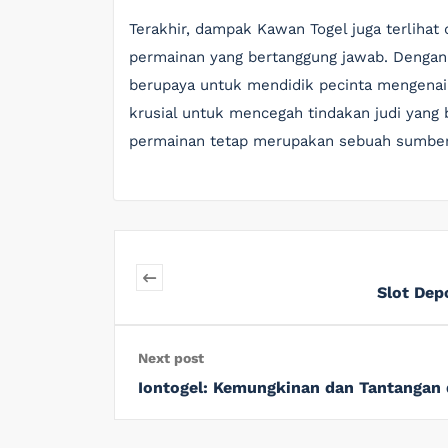
Terakhir, dampak Kawan Togel juga terliha
permainan yang bertanggung jawab. Dengan d
berupaya untuk mendidik pecinta mengenai 
krusial untuk mencegah tindakan judi yang
permainan tetap merupakan sebuah sumber 
Slot Dep
Next post
Iontogel: Kemungkinan dan Tantangan di