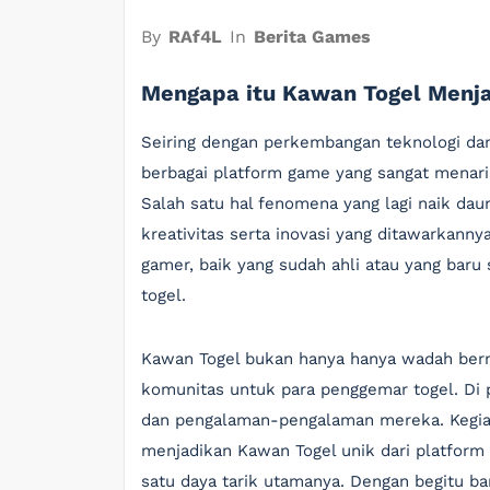
By
RAf4L
In
Berita Games
Mengapa itu Kawan Togel Menj
Seiring dengan perkembangan teknologi dan
berbagai platform game yang sangat menari
Salah satu hal fenomena yang lagi naik da
kreativitas serta inovasi yang ditawarkann
gamer, baik yang sudah ahli atau yang bar
togel.
Kawan Togel bukan hanya hanya wadah berm
komunitas untuk para penggemar togel. Di pl
dan pengalaman-pengalaman mereka. Kegiat
menjadikan Kawan Togel unik dari platform t
satu daya tarik utamanya. Dengan begitu ba