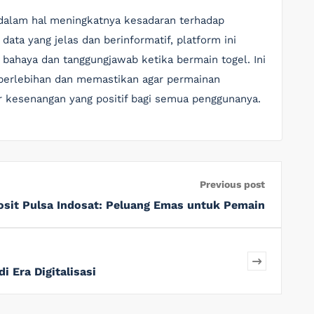
t dalam hal meningkatnya kesadaran terhadap
ata yang jelas dan berinformatif, platform ini
bahaya dan tanggungjawab ketika bermain togel. Ini
 berlebihan dan memastikan agar permainan
kesenangan yang positif bagi semua penggunanya.
Previous post
osit Pulsa Indosat: Peluang Emas untuk Pemain
 Era Digitalisasi