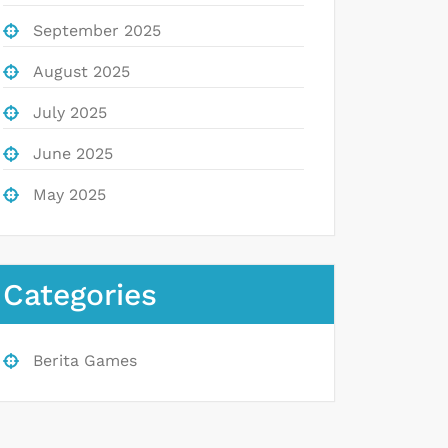
September 2025
August 2025
July 2025
June 2025
May 2025
Categories
Berita Games