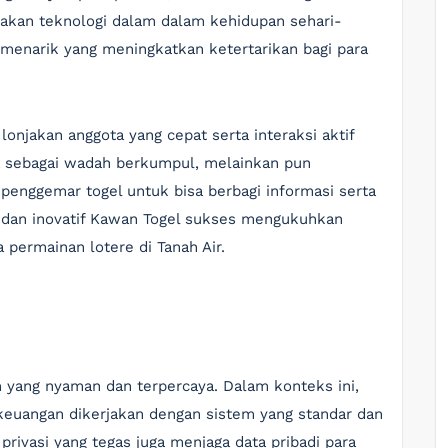
akan teknologi dalam dalam kehidupan sehari-
 menarik yang meningkatkan ketertarikan bagi para
lonjakan anggota yang cepat serta interaksi aktif
a sebagai wadah berkumpul, melainkan pun
penggemar togel untuk bisa berbagi informasi serta
a dan inovatif Kawan Togel sukses mengukuhkan
 permainan lotere di Tanah Air.
yang nyaman dan terpercaya. Dalam konteks ini,
keuangan dikerjakan dengan sistem yang standar dan
 privasi yang tegas juga menjaga data pribadi para