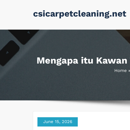
Skip
csicarpetcleaning.net
to
content
Mengapa itu Kawan 
Home
June 15, 2026