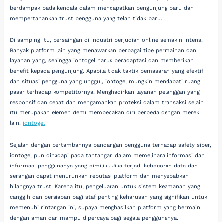
berdampak pada kendala dalam mendapatkan pengunjung baru dan
mempertahankan trust pengguna yang telah tidak baru.
Di samping itu, persaingan di industri perjudian online semakin intens.
Banyak platform lain yang menawarkan berbagai tipe permainan dan
layanan yang, sehingga iontogel harus beradaptasi dan memberikan
benefit kepada pengunjung. Apabila tidak taktik pemasaran yang efektif
dan situasi pengguna yang unggul, iontogel mungkin mendapati ruang
pasar terhadap kompetitornya. Menghadirkan layanan pelanggan yang
responsif dan cepat dan mengamankan proteksi dalam transaksi selain
itu merupakan elemen demi membedakan diri berbeda dengan merek
lain.
iontogel
Sejalan dengan bertambahnya pandangan pengguna terhadap safety siber,
iontogel pun dihadapi pada tantangan dalam memelihara informasi dan
informasi penggunanya yang dimiliki. Jika terjadi kebocoran data dan
serangan dapat menurunkan reputasi platform dan menyebabkan
hilangnya trust. Karena itu, pengeluaran untuk sistem keamanan yang
canggih dan persiapan bagi staf penting keharusan yang signifikan untuk
memenuhi rintangan ini, supaya menghasilkan platform yang bermain
dengan aman dan mampu dipercaya bagi segala penggunanya.