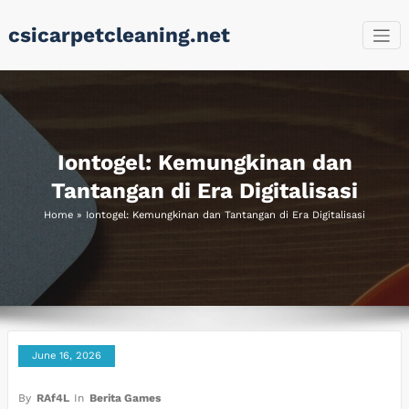
Skip
csicarpetcleaning.net
to
content
Iontogel: Kemungkinan dan
Tantangan di Era Digitalisasi
Home
»
Iontogel: Kemungkinan dan Tantangan di Era Digitalisasi
June 16, 2026
By
RAf4L
In
Berita Games