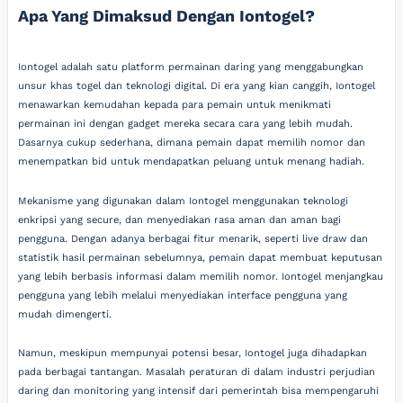
Apa Yang Dimaksud Dengan Iontogel?
Iontogel adalah satu platform permainan daring yang menggabungkan
unsur khas togel dan teknologi digital. Di era yang kian canggih, Iontogel
menawarkan kemudahan kepada para pemain untuk menikmati
permainan ini dengan gadget mereka secara cara yang lebih mudah.
Dasarnya cukup sederhana, dimana pemain dapat memilih nomor dan
menempatkan bid untuk mendapatkan peluang untuk menang hadiah.
Mekanisme yang digunakan dalam Iontogel menggunakan teknologi
enkripsi yang secure, dan menyediakan rasa aman dan aman bagi
pengguna. Dengan adanya berbagai fitur menarik, seperti live draw dan
statistik hasil permainan sebelumnya, pemain dapat membuat keputusan
yang lebih berbasis informasi dalam memilih nomor. Iontogel menjangkau
pengguna yang lebih melalui menyediakan interface pengguna yang
mudah dimengerti.
Namun, meskipun mempunyai potensi besar, Iontogel juga dihadapkan
pada berbagai tantangan. Masalah peraturan di dalam industri perjudian
daring dan monitoring yang intensif dari pemerintah bisa mempengaruhi