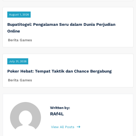
August 1, 2026
Bupatitogel: Pengalaman Seru dalam Dunia Perjudian
Online
Berita Games
July 31, 2026
Poker Hebat: Tempat Taktik dan Chance Bergabung
Berita Games
Written by:
RAf4L
View All Posts