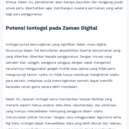
kinerja. Selain itu, pemahaman akan bahaya perjudian dan tanggung jawab
sosial perlu diperhatikan agar membangun suasana permainan yang sehat
bagi para penggunanya.
Potensi Iontogel pada Zaman Digital
Iontogel punya kemungkinan yang signifikan dalam masa digital,
khususnya dalam hal kemudahan aksesibilitas disertai kenyamanan yang
yang diberikan diberikan kepada penggunanya. Dengan inovasi yang
semakin kian canggih, pengguna sanggup dengan cepat mengambil
taruhannya menggunakan gadget mobile atau laptop yang tidak perlu
mengunjungi kantor nyata. Ini tidak hanya membuat menghemat waktu
para pemain, melainkan pula memungkinkan pemain dapat memilih
beraneka varian game secara lebih mendalam.
Selain itu, layanan iontogel sama memberikan banyak fasilitas yang
menarik seperti halnya analisis data data, rekomendasi, dan perkiraan
yang mampu menyediakan menopang pengguna dalam usaha
merumuskan pilihan taruhan. Dengan cara menggunakan algoritma serta
Big Data, iontogel dapat menyediakan data yang lebih akurat dan relevan,