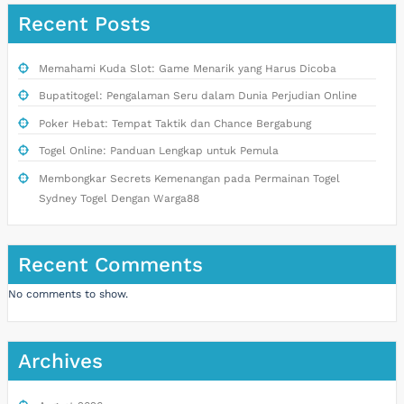
Recent Posts
Memahami Kuda Slot: Game Menarik yang Harus Dicoba
Bupatitogel: Pengalaman Seru dalam Dunia Perjudian Online
Poker Hebat: Tempat Taktik dan Chance Bergabung
Togel Online: Panduan Lengkap untuk Pemula
Membongkar Secrets Kemenangan pada Permainan Togel
Sydney Togel Dengan Warga88
Recent Comments
No comments to show.
Archives