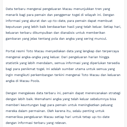
Data terbaru mengenai pengeluaran Macau menunjukkan tren yang
menarik bagi para pemain dan penggemar togel di wilayah ini. Dengan
informasi yang akurat dan up-to-date, para pemain dapat membuat
keputusan yang lebih baik berdasarkan hasil yang telah keluar. Setiap hari,
keluaran terbaru dikumpulkan dan dianalisis untuk memberikan
gambaran yang jelas tentang pola dan angka yang sering muncul.
Portal resmi Toto Macau menyediakan data yang lengkap dan terpercaya
mengenai angka-angka yang keluar. Dari pengeluaran harian hingga
statistik yang lebih mendalam, semua informasi yang diperlukan tersedia
bagi para penikmat togel. Ini adalah sumber utama untuk semua yang
ingin mengikuti perkembangan terkini mengenai Toto Macau dan keluaran
angka di Macau Pools.
Dengan mengakses data terbaru ini, pemain dapat merencanakan strategi
dengan lebih baik. Memahami angka yang telah keluar sebelumnya bisa
memberi keuntungan bagi para pemain untuk meningkatkan peluang
mereka dalam permainan. Oleh karena itu, selalu penting untuk
memeriksa pengeluaran Macau setiap hari untuk tetap up-to-date
dengan informasi terbaru yang relevan.