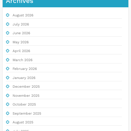
Archives
August 2026
July 2026
June 2026
May 2026
April 2026
March 2026
February 2026
January 2026
December 2025
November 2025
October 2025
September 2025
August 2025