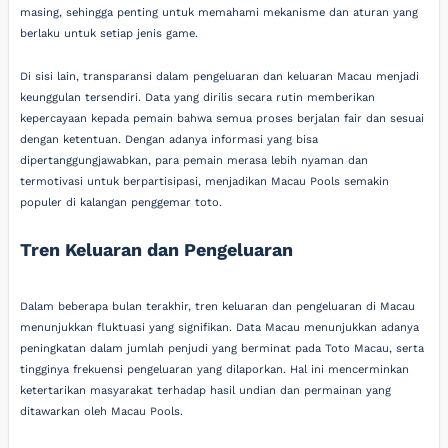
masing, sehingga penting untuk memahami mekanisme dan aturan yang
berlaku untuk setiap jenis game.
Di sisi lain, transparansi dalam pengeluaran dan keluaran Macau menjadi
keunggulan tersendiri. Data yang dirilis secara rutin memberikan
kepercayaan kepada pemain bahwa semua proses berjalan fair dan sesuai
dengan ketentuan. Dengan adanya informasi yang bisa
dipertanggungjawabkan, para pemain merasa lebih nyaman dan
termotivasi untuk berpartisipasi, menjadikan Macau Pools semakin
populer di kalangan penggemar toto.
Tren Keluaran dan Pengeluaran
Dalam beberapa bulan terakhir, tren keluaran dan pengeluaran di Macau
menunjukkan fluktuasi yang signifikan. Data Macau menunjukkan adanya
peningkatan dalam jumlah penjudi yang berminat pada Toto Macau, serta
tingginya frekuensi pengeluaran yang dilaporkan. Hal ini mencerminkan
ketertarikan masyarakat terhadap hasil undian dan permainan yang
ditawarkan oleh Macau Pools.