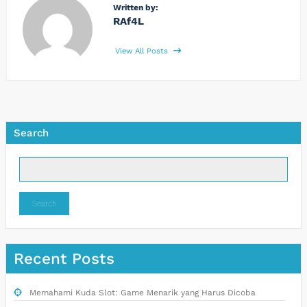
Written by:
RAf4L
View All Posts
Search
Search
Recent Posts
Memahami Kuda Slot: Game Menarik yang Harus Dicoba