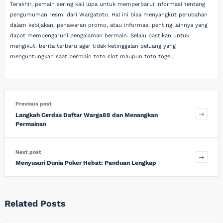
Terakhir, pemain sering kali lupa untuk memperbarui informasi tentang
pengumuman resmi dari Wargatoto. Hal ini bisa menyangkut perubahan
dalam kebijakan, penawaran promo, atau informasi penting lainnya yang
dapat mempengaruhi pengalaman bermain. Selalu pastikan untuk
mengikuti berita terbaru agar tidak ketinggalan peluang yang
menguntungkan saat bermain toto slot maupun toto togel.
Previous post
Langkah Cerdas Daftar Warga88 dan Menangkan
Permainan
Next post
Menyusuri Dunia Poker Hebat: Panduan Lengkap
Related Posts