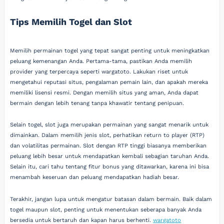
Tips Memilih Togel dan Slot
Memilih permainan togel yang tepat sangat penting untuk meningkatkan
peluang kemenangan Anda. Pertama-tama, pastikan Anda memilih
provider yang terpercaya seperti wargatoto. Lakukan riset untuk
mengetahui reputasi situs, pengalaman pemain lain, dan apakah mereka
memiliki lisensi resmi. Dengan memilih situs yang aman, Anda dapat
bermain dengan lebih tenang tanpa khawatir tentang penipuan.
Selain togel, slot juga merupakan permainan yang sangat menarik untuk
dimainkan. Dalam memilih jenis slot, perhatikan return to player (RTP)
dan volatilitas permainan. Slot dengan RTP tinggi biasanya memberikan
peluang lebih besar untuk mendapatkan kembali sebagian taruhan Anda.
Selain itu, cari tahu tentang fitur bonus yang ditawarkan, karena ini bisa
menambah keseruan dan peluang mendapatkan hadiah besar.
Terakhir, jangan lupa untuk mengatur batasan dalam bermain. Baik dalam
togel maupun slot, penting untuk menentukan seberapa banyak Anda
bersedia untuk bertaruh dan kapan harus berhenti.
wargatoto