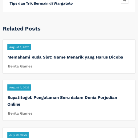
Tips dan Trik Bermain di Wargatoto
Related Posts
August 1, 2026
Memahami Kuda Slot: Game Menarik yang Harus Dicoba
Berita Games
August 1, 2026
Bupatitogel: Pengalaman Seru dalam Dunia Perjudian
Online
Berita Games
July 31, 2026