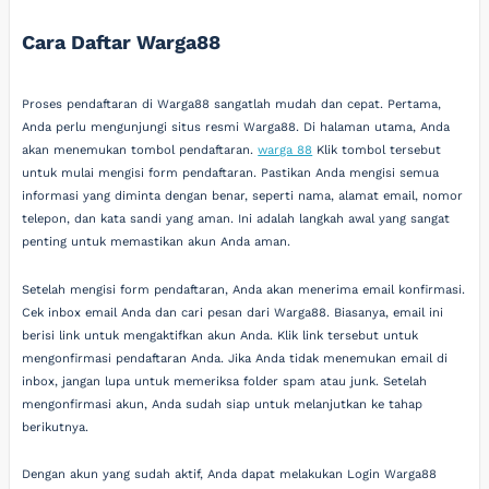
Cara Daftar Warga88
Proses pendaftaran di Warga88 sangatlah mudah dan cepat. Pertama,
Anda perlu mengunjungi situs resmi Warga88. Di halaman utama, Anda
akan menemukan tombol pendaftaran.
warga 88
Klik tombol tersebut
untuk mulai mengisi form pendaftaran. Pastikan Anda mengisi semua
informasi yang diminta dengan benar, seperti nama, alamat email, nomor
telepon, dan kata sandi yang aman. Ini adalah langkah awal yang sangat
penting untuk memastikan akun Anda aman.
Setelah mengisi form pendaftaran, Anda akan menerima email konfirmasi.
Cek inbox email Anda dan cari pesan dari Warga88. Biasanya, email ini
berisi link untuk mengaktifkan akun Anda. Klik link tersebut untuk
mengonfirmasi pendaftaran Anda. Jika Anda tidak menemukan email di
inbox, jangan lupa untuk memeriksa folder spam atau junk. Setelah
mengonfirmasi akun, Anda sudah siap untuk melanjutkan ke tahap
berikutnya.
Dengan akun yang sudah aktif, Anda dapat melakukan Login Warga88