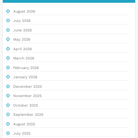
August 2026
July 2026
June 2026
May 2026
April 2026
March 2026
February 2026
January 2026
December 2025
November 2025
October 2025
September 2025
August 2025
July 2025