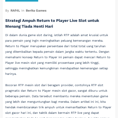
By
RAf4L
In
Berita Games
Strategi Ampuh Return to Player Live Slot untuk
Menang Tiada Henti Hari
Di dalam dunia game slot daring, istilah RTP adalah amat krusial untuk
para pemain yang ingin meningkatkan peluang kemenangan mereka.
Return to Player merupakan persentase dari total total uang taruhan
yang dikembalikan kepada pemain dalam jangka waktu tertentu. Dengan
memahami konsep Return to Player ini pemain dapat mencari Return to
Player live mesin slot yang memiliki prosentase yang lebih tinggi,
sehingga meningkatkan kemungkinan mendapatkan kemenangan setiap
harinya.
Bocoran RTP mesin slot dari beragam provider, contohnya RTP slot
pragmatic dan Return to Player mesin slot gacor, sangat diburu untuk
beberapa pemain. Data tersebut membantu mereka menentukan game
yang lebih dan menguntungkan bagi mereka. Dalam artikel ini ini, kita
hendak membicarakan trik ampuh untuk memanfaatkan Return to Player
slot gacor hari ini, dan taktik dalam bermain RTP live yang dapat