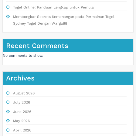
Togel Online: Panduan Lengkap untuk Pemula
Membongkar Secrets Kemenangan pada Permainan Togel
Sydney Togel Dengan Warga88
Recent Comments
No comments to show.
Archives
August 2026
July 2026
June 2026
May 2026
April 2026