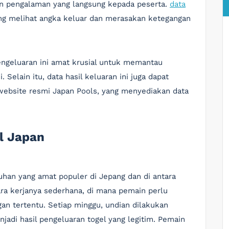
n pengalaman yang langsung kepada peserta.
data
ng melihat angka keluar dan merasakan ketegangan
engeluaran ini amat krusial untuk memantau
Selain itu, data hasil keluaran ini juga dapat
 website resmi Japan Pools, yang menyediakan data
l Japan
uhan yang amat populer di Jepang dan di antara
Cara kerjanya sederhana, di mana pemain perlu
gan tertentu. Setiap minggu, undian dilakukan
jadi hasil pengeluaran togel yang legitim. Pemain