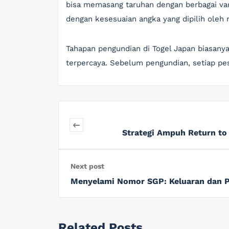
bisa memasang taruhan dengan berbagai var
dengan kesesuaian angka yang dipilih oleh
Tahapan pengundian di Togel Japan biasany
terpercaya. Sebelum pengundian, setiap pe
Strategi Ampuh Return to 
Next post
Menyelami Nomor SGP: Keluaran dan P
Related Posts