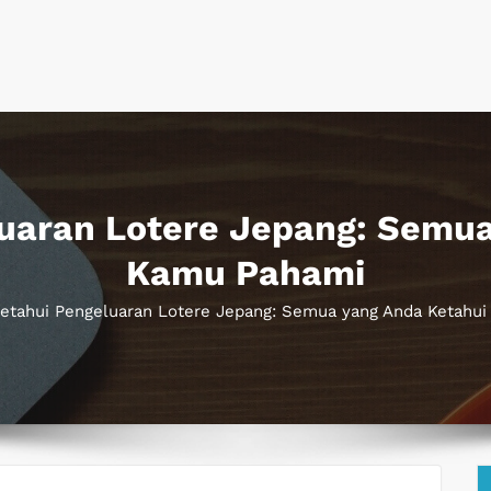
uaran Lotere Jepang: Semua
Kamu Pahami
etahui Pengeluaran Lotere Jepang: Semua yang Anda Ketahu