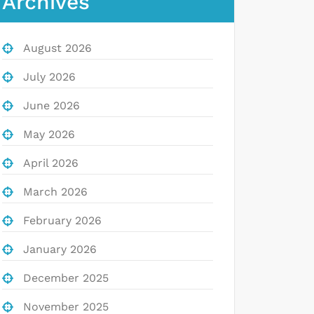
Archives
August 2026
July 2026
June 2026
May 2026
April 2026
March 2026
February 2026
January 2026
December 2025
November 2025