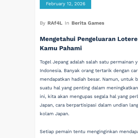
February 12, 2026
By
RAf4L
In
Berita Games
Mengetahui Pengeluaran Lotere
Kamu Pahami
Togel Jepang adalah salah satu permainan ya
Indonesia. Banyak orang tertarik dengan c
mendapatkan hadiah besar. Namun, untuk be
suatu hal yang penting dalam meningkatkan
ini, kita akan mengupas segala hal yang perl
Japan, cara berpartisipasi dalam undian lang
kolam Japan.
Setiap pemain tentu menginginkan mendapat