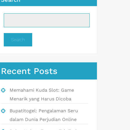
Search
Recent Posts
Memahami Kuda Slot: Game
Menarik yang Harus Dicoba
Bupatitogel: Pengalaman Seru
dalam Dunia Perjudian Online