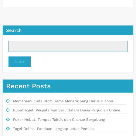
Search
Search
Recent Posts
Memahami Kuda Slot: Game Menarik yang Harus Dicoba
Bupatitogel: Pengalaman Seru dalam Dunia Perjudian Online
Poker Hebat: Tempat Taktik dan Chance Bergabung
Togel Online: Panduan Lengkap untuk Pemula