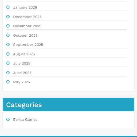
January 2026
December 2025
November 2025
October 2025
September 2025
August 2025
July 2025
June 2025
May 2025
Categories
Berita Games