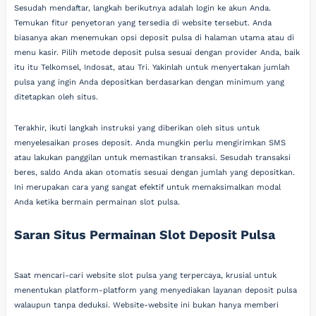
Sesudah mendaftar, langkah berikutnya adalah login ke akun Anda.
Temukan fitur penyetoran yang tersedia di website tersebut. Anda
biasanya akan menemukan opsi deposit pulsa di halaman utama atau di
menu kasir. Pilih metode deposit pulsa sesuai dengan provider Anda, baik
itu itu Telkomsel, Indosat, atau Tri. Yakinlah untuk menyertakan jumlah
pulsa yang ingin Anda depositkan berdasarkan dengan minimum yang
ditetapkan oleh situs.
Terakhir, ikuti langkah instruksi yang diberikan oleh situs untuk
menyelesaikan proses deposit. Anda mungkin perlu mengirimkan SMS
atau lakukan panggilan untuk memastikan transaksi. Sesudah transaksi
beres, saldo Anda akan otomatis sesuai dengan jumlah yang depositkan.
Ini merupakan cara yang sangat efektif untuk memaksimalkan modal
Anda ketika bermain permainan slot pulsa.
Saran Situs Permainan Slot Deposit Pulsa
Saat mencari-cari website slot pulsa yang terpercaya, krusial untuk
menentukan platform-platform yang menyediakan layanan deposit pulsa
walaupun tanpa deduksi. Website-website ini bukan hanya memberi