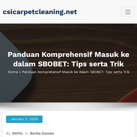
Skip
csicarpetcleaning.net
to
content
Panduan Komprehensif Masuk ke
dalam SBOBET: Tips serta Trik
Home
»
Panduan Komprehensif Masuk ke dalam SBOBET: Tips serta Trik
January 2, 2026
By
RAf4L
In
Berita Games