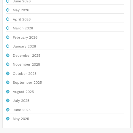
June 2026
May 2026
April 2026
March 2026
February 2026
January 2026
December 2025
November 2025
October 2025
September 2025
August 2025
July 2025
June 2025
May 2025