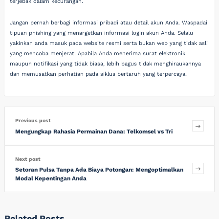
terjebak dalam kecurangan.
Jangan pernah berbagi informasi pribadi atau detail akun Anda. Waspadai
tipuan phishing yang menargetkan informasi login akun Anda. Selalu
yakinkan anda masuk pada website resmi serta bukan web yang tidak asli
yang mencoba menjerat. Apabila Anda menerima surat elektronik
maupun notifikasi yang tidak biasa, lebih bagus tidak menghiraukannya
dan memusatkan perhatian pada siklus bertaruh yang terpercaya.
Previous post
Mengungkap Rahasia Permainan Dana: Telkomsel vs Tri
Next post
Setoran Pulsa Tanpa Ada Biaya Potongan: Mengoptimalkan
Modal Kepentingan Anda
Related Posts