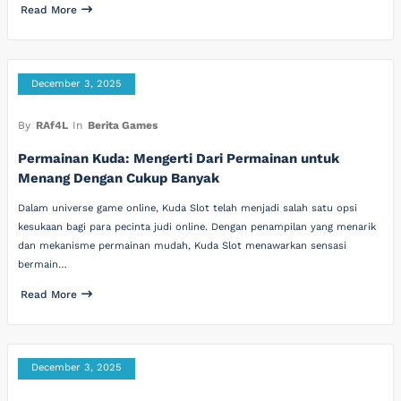
Read More
December 3, 2025
By
RAf4L
In
Berita Games
Permainan Kuda: Mengerti Dari Permainan untuk
Menang Dengan Cukup Banyak
Dalam universe game online, Kuda Slot telah menjadi salah satu opsi
kesukaan bagi para pecinta judi online. Dengan penampilan yang menarik
dan mekanisme permainan mudah, Kuda Slot menawarkan sensasi
bermain…
Read More
December 3, 2025