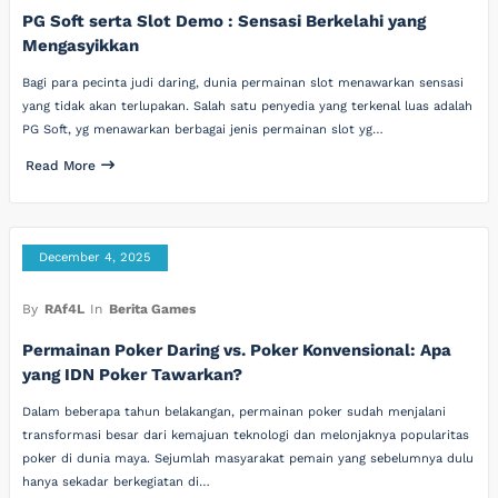
PG Soft serta Slot Demo : Sensasi Berkelahi yang
Mengasyikkan
Bagi para pecinta judi daring, dunia permainan slot menawarkan sensasi
yang tidak akan terlupakan. Salah satu penyedia yang terkenal luas adalah
PG Soft, yg menawarkan berbagai jenis permainan slot yg…
Read More
December 4, 2025
By
RAf4L
In
Berita Games
Permainan Poker Daring vs. Poker Konvensional: Apa
yang IDN Poker Tawarkan?
Dalam beberapa tahun belakangan, permainan poker sudah menjalani
transformasi besar dari kemajuan teknologi dan melonjaknya popularitas
poker di dunia maya. Sejumlah masyarakat pemain yang sebelumnya dulu
hanya sekadar berkegiatan di…