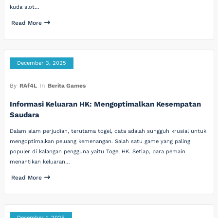
kuda slot…
Read More
December 3, 2025
By
RAf4L
In
Berita Games
Informasi Keluaran HK: Mengoptimalkan Kesempatan
Saudara
Dalam alam perjudian, terutama togel, data adalah sungguh krusial untuk
mengoptimalkan peluang kemenangan. Salah satu game yang paling
populer di kalangan pengguna yaitu Togel HK. Setiap, para pemain
menantikan keluaran…
Read More
December 1, 2025