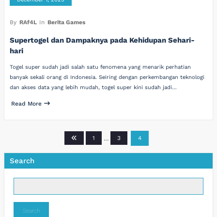
By
RAf4L
In
Berita Games
Supertogel dan Dampaknya pada Kehidupan Sehari-
hari
Togel super sudah jadi salah satu fenomena yang menarik perhatian
banyak sekali orang di Indonesia. Seiring dengan perkembangan teknologi
dan akses data yang lebih mudah, togel super kini sudah jadi…
Read More
Posts
1
…
3
4
pagination
Search
Search