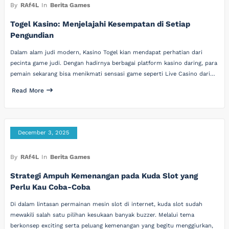
By
RAf4L
In
Berita Games
Togel Kasino: Menjelajahi Kesempatan di Setiap
Pengundian
Dalam alam judi modern, Kasino Togel kian mendapat perhatian dari
pecinta game judi. Dengan hadirnya berbagai platform kasino daring, para
pemain sekarang bisa menikmati sensasi game seperti Live Casino dari…
Read More
December 3, 2025
By
RAf4L
In
Berita Games
Strategi Ampuh Kemenangan pada Kuda Slot yang
Perlu Kau Coba-Coba
Di dalam lintasan permainan mesin slot di internet, kuda slot sudah
mewakili salah satu pilihan kesukaan banyak buzzer. Melalui tema
berkonsep exciting serta peluang kemenangan yang begitu menggiurkan,