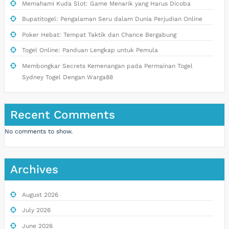
Memahami Kuda Slot: Game Menarik yang Harus Dicoba
Bupatitogel: Pengalaman Seru dalam Dunia Perjudian Online
Poker Hebat: Tempat Taktik dan Chance Bergabung
Togel Online: Panduan Lengkap untuk Pemula
Membongkar Secrets Kemenangan pada Permainan Togel
Sydney Togel Dengan Warga88
Recent Comments
No comments to show.
Archives
August 2026
July 2026
June 2026