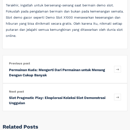
Terakhir, ingatlah untuk bersenang-senang saat bermain demo slot.
Fokuslah pada pengalaman bermain dan bukan pada kemenangan semata.
Slot demo gacor seperti Demo Slot X1000 menawarkan kesenangan dan
hiburan yang bisa dinikmati secara gratis. Oleh karena itu, nikmati setiap
putaran dan jelajahi semua kemungkinan yang ditawarkan oleh dunia slot
online.
Previous post
Permainan Kuda: Mengerti Dari Permainan untuk Menang
Dengan Cukup Banyak
Next post
Slot Pragmatic Play: Eksplorasi Koleksi Slot Demonstrasi
Unggulan
Related Posts