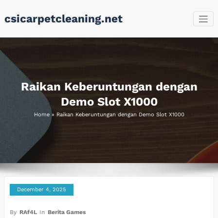
Skip
csicarpetcleaning.net
to
content
Raikan Keberuntungan dengan
Demo Slot X1000
Home
»
Raikan Keberuntungan dengan Demo Slot X1000
December 4, 2025
By
RAf4L
In
Berita Games