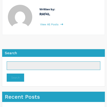
Written by:
RAf4L
View All Posts
Search
Search
Recent Posts