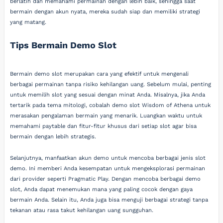
berlatih dan memahami permainan dengan lebih baik, sehingga saat
bermain dengan akun nyata, mereka sudah siap dan memiliki strategi
yang matang.
Tips Bermain Demo Slot
Bermain demo slot merupakan cara yang efektif untuk mengenali
berbagai permainan tanpa risiko kehilangan uang. Sebelum mulai, penting
untuk memilih slot yang sesuai dengan minat Anda. Misalnya, jika Anda
tertarik pada tema mitologi, cobalah demo slot Wisdom of Athena untuk
merasakan pengalaman bermain yang menarik. Luangkan waktu untuk
memahami paytable dan fitur-fitur khusus dari setiap slot agar bisa
bermain dengan lebih strategis.
Selanjutnya, manfaatkan akun demo untuk mencoba berbagai jenis slot
demo. Ini memberi Anda kesempatan untuk mengeksplorasi permainan
dari provider seperti Pragmatic Play. Dengan mencoba berbagai demo
slot, Anda dapat menemukan mana yang paling cocok dengan gaya
bermain Anda. Selain itu, Anda juga bisa menguji berbagai strategi tanpa
tekanan atau rasa takut kehilangan uang sungguhan.