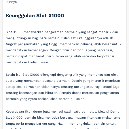
lainnya.
Keunggulan Slot X1000
Slot X1000 menawarkan pengalaman bermain yang sangat menarik dan
menguntungkan bagi para pemain. Salah satu keunggulannya adalah
tingkat pengembalian yang tinggi, memberikan peluang lebih besar untuk
mendapatkan kemenangan. Dengan fitur dan bonus yang bervariasi,
pemain dapat menikmati perputaran yang lebih seru dan berpotensi
mendapatkan hadiah besar.
Selain itu, Slot X1000 dilengkapi dengan grafik yang memukau dan efek
suara yang menambah suasana bermain. Desain yang menarik membuat
setiap sesi permainan tidak hanya tentang untung atau rugi, tetapi juga
tentang kesenangan dan hiburan. Pemain dapat merasakan pengalaman
bermain yang nyata seakan-akan berada di kasino.
Keberadaan fitur demo juga menjadi salah satu poin plus. Melalui Demo
Slot X1000, pemain bisa mencoba berbagai macam fitur dan mekanisme
tanpa perlu mengeluarkan uang. Hal ini memungkinkan pemain untuk