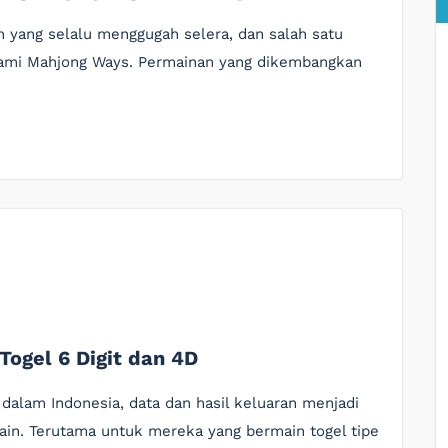
 yang selalu menggugah selera, dan salah satu
lami Mahjong Ways. Permainan yang dikembangkan
Togel 6 Digit dan 4D
 dalam Indonesia, data dan hasil keluaran menjadi
main. Terutama untuk mereka yang bermain togel tipe