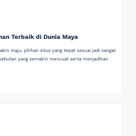
han Terbaik di Dunia Maya
n maju, pilihan situs yang tepat sesuai jadi sangat
 sebutan yang semakin mencuat serta menjadikan