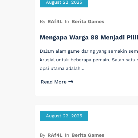
August 22, 2025
By
RAf4L
In
Berita Games
Mengapa Warga 88 Menjadi Pili
Dalam alam game daring yang semakin semaki
krusial untuk beberapa pemain. Salah satu
opsi utama adalah…
Read More
August 22, 2025
By
RAf4L
In
Berita Games