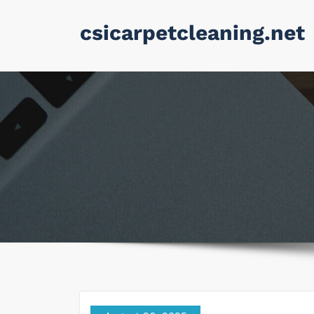
Skip
csicarpetcleaning.net
to
content