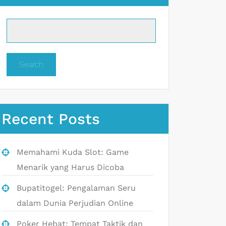
Search
Recent Posts
Memahami Kuda Slot: Game
Menarik yang Harus Dicoba
Bupatitogel: Pengalaman Seru
dalam Dunia Perjudian Online
Poker Hebat: Tempat Taktik dan