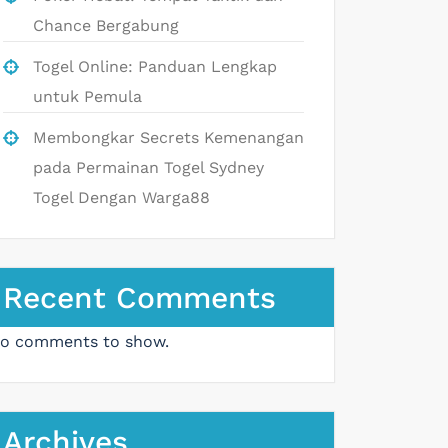
Chance Bergabung
Togel Online: Panduan Lengkap
untuk Pemula
Membongkar Secrets Kemenangan
pada Permainan Togel Sydney
Togel Dengan Warga88
Recent Comments
o comments to show.
Archives