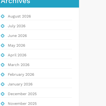
Archives
August 2026
July 2026
June 2026
May 2026
April 2026
March 2026
February 2026
January 2026
December 2025
November 2025