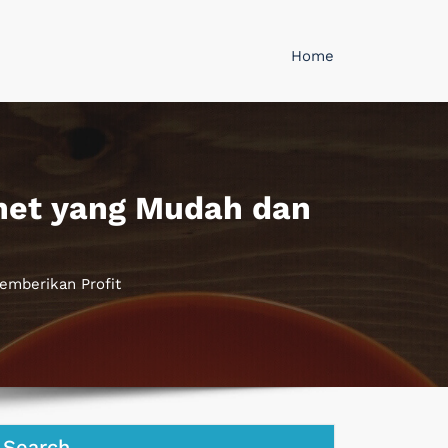
Home
rnet yang Mudah dan
emberikan Profit
Search