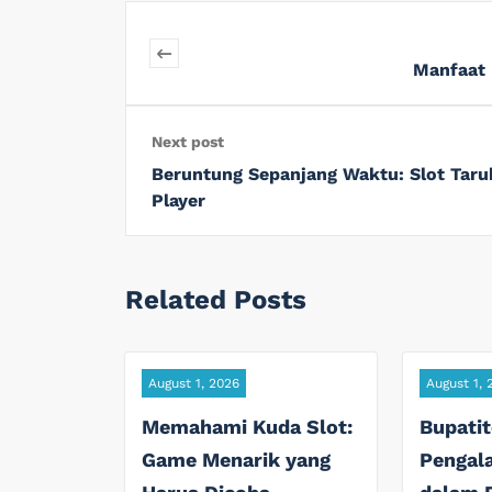
Manfaat 
Next post
Beruntung Sepanjang Waktu: Slot Taruh
Player
Related Posts
August 1, 2026
August 1, 
Memahami Kuda Slot:
Bupatit
Game Menarik yang
Pengal