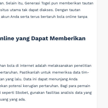
n. Selain itu, Generasi Togel pun memberikan tautan
 situs utama tak dapat diakses. Dengan tautan
akun Anda serta terus bertaruh bola online tanpa
Online yang Dapat Memberikan
uhan bola di internet adalah melaksanakan penelitian
rtaruhan. Pastikanlah untuk memeriksa data tim-
gan yang lalu. Data ini dapat menunjang Anda
ekan potensi kerugian pertaruhan. Bagi para pemain
seperti Sbobet, gunakan fasilitas analisis data yang
uang yang ada.