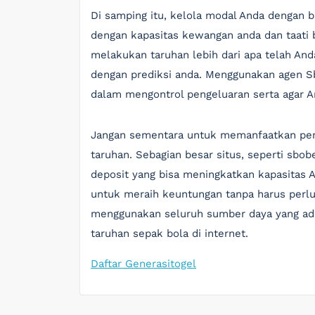
Di samping itu, kelola modal Anda dengan b
dengan kapasitas kewangan anda dan taati 
melakukan taruhan lebih dari apa telah An
dengan prediksi anda. Menggunakan agen 
dalam mengontrol pengeluaran serta agar An
Jangan sementara untuk memanfaatkan penaw
taruhan. Sebagian besar situs, seperti sbo
deposit yang bisa meningkatkan kapasitas 
untuk meraih keuntungan tanpa harus perlu
menggunakan seluruh sumber daya yang ada
taruhan sepak bola di internet.
Daftar Generasitogel