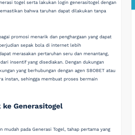
erasi togel serta lakukan login generasitogel dengan
 memastikan bahwa taruhan dapat dilakukan tanpa
bagai promosi menarik dan penghargaan yang dapat
erjudian sepak bola di internet lebih
dapat merasakan pertaruhan seru dan menantang,
ari insentif yang disediakan. Dengan dukungan
dukungan yang berhubungan dengan agen SBOBET atau
ara instan, sehingga membuat proses bermain
 ke Generasitogel
n mudah pada Generasi Togel, tahap pertama yang