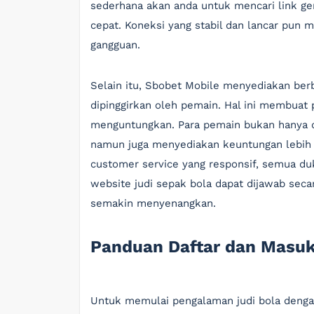
sederhana akan anda untuk mencari link gen
cepat. Koneksi yang stabil dan lancar pun
gangguan.
Selain itu, Sbobet Mobile menyediakan ber
dipinggirkan oleh pemain. Hal ini membuat p
menguntungkan. Para pemain bukan hanya 
namun juga menyediakan keuntungan lebih d
customer service yang responsif, semua 
website judi sepak bola dapat dijawab sec
semakin menyenangkan.
Panduan Daftar dan Masuk
Untuk memulai pengalaman judi bola denga