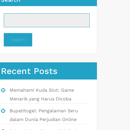
Search
Recent Posts
Memahami Kuda Slot: Game
Menarik yang Harus Dicoba
Bupatitogel: Pengalaman Seru
dalam Dunia Perjudian Online