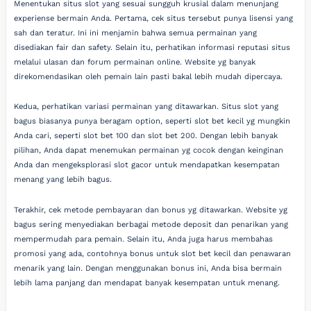
Menentukan situs slot yang sesuai sungguh krusial dalam menunjang
experiense bermain Anda. Pertama, cek situs tersebut punya lisensi yang
sah dan teratur. Ini ini menjamin bahwa semua permainan yang
disediakan fair dan safety. Selain itu, perhatikan informasi reputasi situs
melalui ulasan dan forum permainan online. Website yg banyak
direkomendasikan oleh pemain lain pasti bakal lebih mudah dipercaya.
Kedua, perhatikan variasi permainan yang ditawarkan. Situs slot yang
bagus biasanya punya beragam option, seperti slot bet kecil yg mungkin
Anda cari, seperti slot bet 100 dan slot bet 200. Dengan lebih banyak
pilihan, Anda dapat menemukan permainan yg cocok dengan keinginan
Anda dan mengeksplorasi slot gacor untuk mendapatkan kesempatan
menang yang lebih bagus.
Terakhir, cek metode pembayaran dan bonus yg ditawarkan. Website yg
bagus sering menyediakan berbagai metode deposit dan penarikan yang
mempermudah para pemain. Selain itu, Anda juga harus membahas
promosi yang ada, contohnya bonus untuk slot bet kecil dan penawaran
menarik yang lain. Dengan menggunakan bonus ini, Anda bisa bermain
lebih lama panjang dan mendapat banyak kesempatan untuk menang.