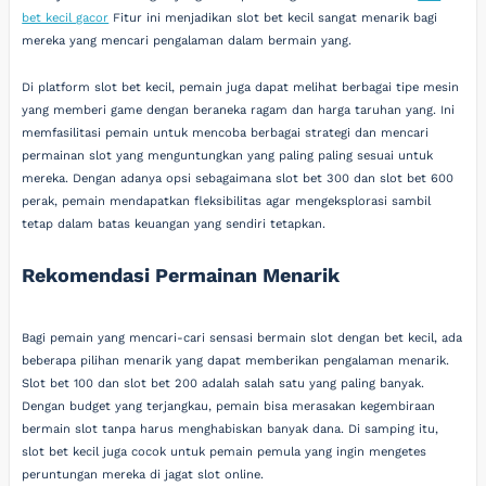
bet kecil gacor
Fitur ini menjadikan slot bet kecil sangat menarik bagi
mereka yang mencari pengalaman dalam bermain yang.
Di platform slot bet kecil, pemain juga dapat melihat berbagai tipe mesin
yang memberi game dengan beraneka ragam dan harga taruhan yang. Ini
memfasilitasi pemain untuk mencoba berbagai strategi dan mencari
permainan slot yang menguntungkan yang paling paling sesuai untuk
mereka. Dengan adanya opsi sebagaimana slot bet 300 dan slot bet 600
perak, pemain mendapatkan fleksibilitas agar mengeksplorasi sambil
tetap dalam batas keuangan yang sendiri tetapkan.
Rekomendasi Permainan Menarik
Bagi pemain yang mencari-cari sensasi bermain slot dengan bet kecil, ada
beberapa pilihan menarik yang dapat memberikan pengalaman menarik.
Slot bet 100 dan slot bet 200 adalah salah satu yang paling banyak.
Dengan budget yang terjangkau, pemain bisa merasakan kegembiraan
bermain slot tanpa harus menghabiskan banyak dana. Di samping itu,
slot bet kecil juga cocok untuk pemain pemula yang ingin mengetes
peruntungan mereka di jagat slot online.