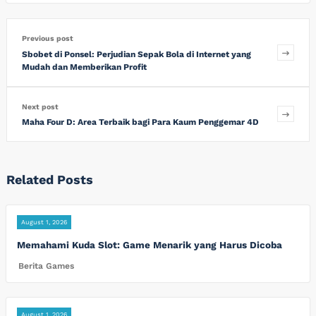
Previous post
Sbobet di Ponsel: Perjudian Sepak Bola di Internet yang
Mudah dan Memberikan Profit
Next post
Maha Four D: Area Terbaik bagi Para Kaum Penggemar 4D
Related Posts
August 1, 2026
Memahami Kuda Slot: Game Menarik yang Harus Dicoba
Berita Games
August 1, 2026