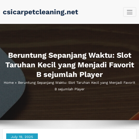
Skip
csicarpetcleaning.net
to
content
Beruntung Sepanjang Waktu: Slot
Taruhan Kecil yang Menjadi Favorit
B sejumlah Player
Home
»
Beruntung Sepanjang Waktu: Slot Taruhan Kecil yang Menjadi Favorit
B sejumlah Player
July 19, 2025