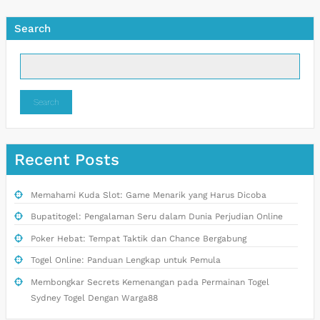
Search
Search
Recent Posts
Memahami Kuda Slot: Game Menarik yang Harus Dicoba
Bupatitogel: Pengalaman Seru dalam Dunia Perjudian Online
Poker Hebat: Tempat Taktik dan Chance Bergabung
Togel Online: Panduan Lengkap untuk Pemula
Membongkar Secrets Kemenangan pada Permainan Togel
Sydney Togel Dengan Warga88